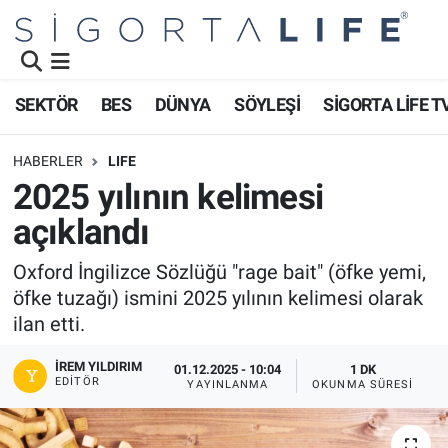
Nöbetçi Eczaneler
SEKTÖR
BES
DÜNYA
SÖYLEŞİ
SİGORTA LİFE T
Hava Durumu
HABERLER
LIFE
Namaz Vakitleri
2025 yılının kelimesi
açıklandı
Trafik Durumu
Oxford İngilizce Sözlüğü "rage bait" (öfke yemi,
Süper Lig Puan Durumu ve Fikstür
öfke tuzağı) ismini 2025 yılının kelimesi olarak
ilan etti.
Tüm Manşetler
İREM YILDIRIM
01.12.2025 - 10:04
1 DK
Son Dakika Haberleri
EDITÖR
YAYINLANMA
OKUNMA SÜRESI
Haber Arşivi