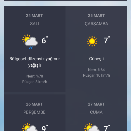
24 MART
25 MART
SALI
ÇARŞAMBA
°
°
6
7
Bölgesel düzensiz yağmur
Güneşli
yağışlı
Nem: %64
Rüzgar: 10 km/h
Nem: %78
Rüzgar: 8 km/h
26 MART
27 MART
PERŞEMBE
CUMA
°
°
9
7