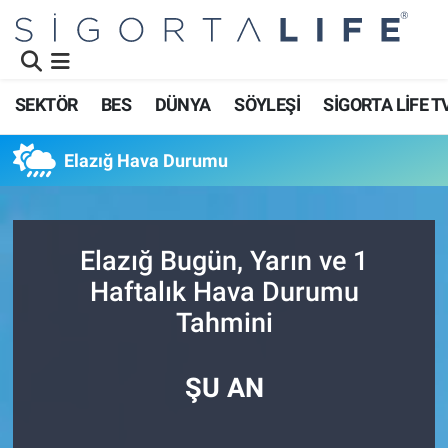
Nöbetçi Eczaneler
SEKTÖR
BES
DÜNYA
SÖYLEŞİ
SİGORTA LİFE T
Hava Durumu
Elazığ Hava Durumu
Namaz Vakitleri
Trafik Durumu
Elazığ Bugün, Yarın ve 1
Süper Lig Puan Durumu ve Fikstür
Haftalık Hava Durumu
Tahmini
Tüm Manşetler
Son Dakika Haberleri
ŞU AN
Haber Arşivi