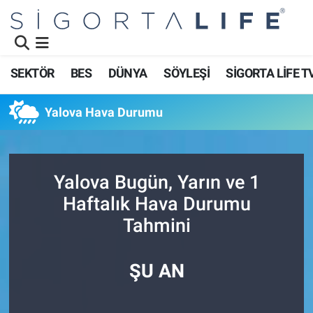
Nöbetçi Eczaneler
SEKTÖR
BES
DÜNYA
SÖYLEŞİ
SİGORTA LİFE T
Hava Durumu
Yalova Hava Durumu
Namaz Vakitleri
Trafik Durumu
Yalova Bugün, Yarın ve 1
Süper Lig Puan Durumu ve Fikstür
Haftalık Hava Durumu
Tahmini
Tüm Manşetler
Son Dakika Haberleri
ŞU AN
Haber Arşivi