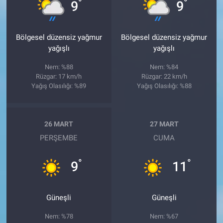
°
°
9
9
Bölgesel düzensiz yağmur
Bölgesel düzensiz yağmur
yağışlı
yağışlı
Nem: %88
Nem: %84
Rüzgar: 17 km/h
Rüzgar: 22 km/h
Yağış Olasılığı: %89
Yağış Olasılığı: %88
26 MART
27 MART
PERŞEMBE
CUMA
°
°
9
11
Güneşli
Güneşli
Nem: %78
Nem: %67