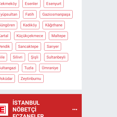
Çekmeköy
Esenler
Esenyurt
Eyüpsultan
Fatih
Gaziosmanpaşa
Güngören
Kadıköy
Kâğıthane
artal
Küçükçekmece
Maltepe
Pendik
Sancaktepe
Sarıyer
ile
Silivri
Şişli
Sultanbeyli
ultangazi
Tuzla
Ümraniye
Üsküdar
Zeytinburnu
İSTANBUL
NÖBETÇI
ECZANELER