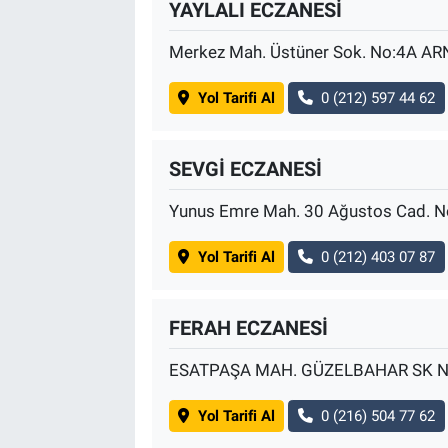
YAYLALI ECZANESİ
Merkez Mah. Üstüner Sok. No:4A 
Yol Tarifi Al
0 (212) 597 44 62
SEVGİ ECZANESİ
Yunus Emre Mah. 30 Ağustos Cad. N
Yol Tarifi Al
0 (212) 403 07 87
FERAH ECZANESİ
ESATPAŞA MAH. GÜZELBAHAR SK N
Yol Tarifi Al
0 (216) 504 77 62