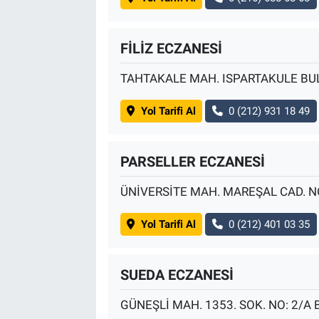
FİLİZ ECZANESİ
TAHTAKALE MAH. ISPARTAKULE BUL
Yol Tarifi Al
0 (212) 931 18 49
PARSELLER ECZANESİ
ÜNİVERSİTE MAH. MAREŞAL CAD. N
Yol Tarifi Al
0 (212) 401 03 35
SUEDA ECZANESİ
GÜNEŞLİ MAH. 1353. SOK. NO: 2/A