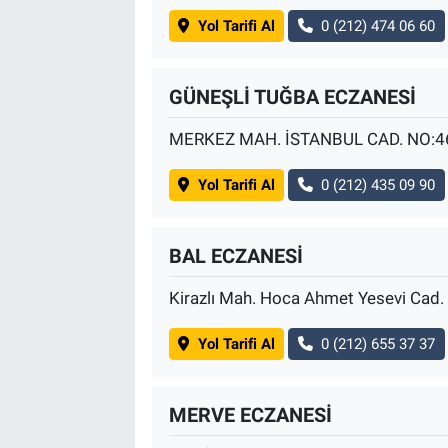
Yol Tarifi Al
0 (212) 474 06 60
GÜNEŞLİ TUĞBA ECZANESİ
MERKEZ MAH. İSTANBUL CAD. NO:4
Yol Tarifi Al
0 (212) 435 09 90
BAL ECZANESİ
Kirazlı Mah. Hoca Ahmet Yesevi Cad.
Yol Tarifi Al
0 (212) 655 37 37
MERVE ECZANESİ