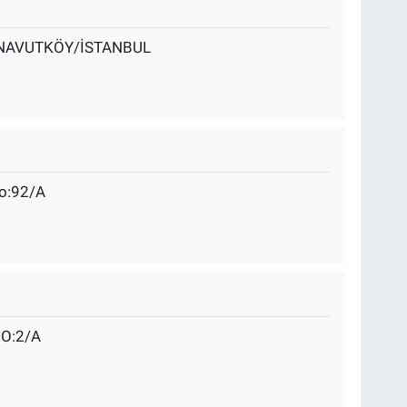
ARNAVUTKÖY/İSTANBUL
o:92/A
O:2/A