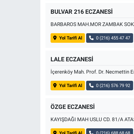
BULVAR 216 ECZANESİ
BARBAROS MAH.MOR ZAMBAK SOK.N
Yol Tarifi Al
0 (216) 455 47 47
LALE ECZANESİ
İçerenköy Mah. Prof. Dr. Necmettin 
Yol Tarifi Al
0 (216) 576 79 92
ÖZGE ECZANESİ
KAYIŞDAĞI MAH USLU CD. 81/A ATA
Yol Tarifi Al
0 (216) 688 68 68