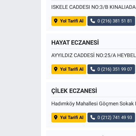
ISKELE CADDESI NO:3/B KINALIADA
Yol Tarifi Al
0 (216) 381 51 81
HAYAT ECZANESİ
AYYILDIZ CADDESİ NO:25/A HEYBE
Yol Tarifi Al
0 (216) 351 99 07
ÇİLEK ECZANESİ
Hadımköy Mahallesi Göçmen Sokak
Yol Tarifi Al
0 (212) 741 49 93