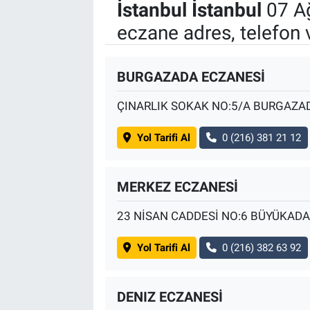
İstanbul İstanbul
07 A
eczane adres, telefon 
BURGAZADA ECZANESİ
ÇINARLIK SOKAK NO:5/A BURGAZA
Yol Tarifi Al
0 (216) 381 21 12
MERKEZ ECZANESİ
23 NİSAN CADDESİ NO:6 BÜYÜKAD
Yol Tarifi Al
0 (216) 382 63 92
DENIZ ECZANESİ