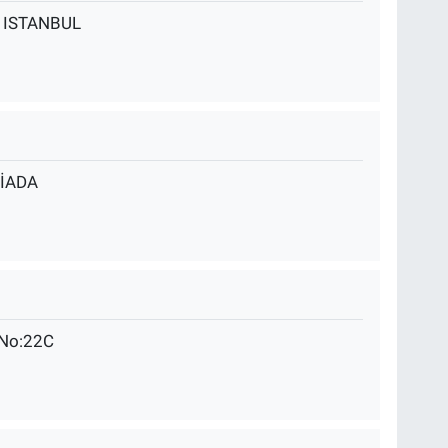
 ISTANBUL
LİADA
 No:22C