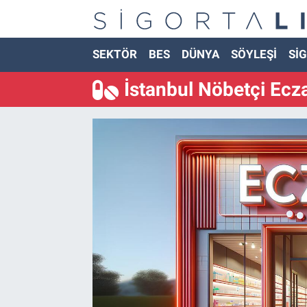
Nöbetçi Eczaneler
SEKTÖR
BES
DÜNYA
SÖYLEŞİ
SİG
İstanbul Nöbetçi Ecz
Hava Durumu
Namaz Vakitleri
Trafik Durumu
Süper Lig Puan Durumu ve Fikstür
Tüm Manşetler
Son Dakika Haberleri
Haber Arşivi