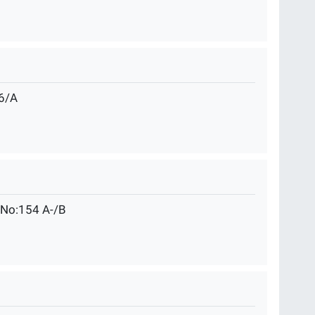
6/A
 No:154 A-/B