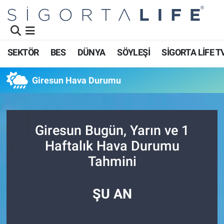
Nöbetçi Eczaneler
SEKTÖR
BES
DÜNYA
SÖYLEŞİ
SİGORTA LİFE T
Hava Durumu
Giresun Hava Durumu
Namaz Vakitleri
Trafik Durumu
Giresun Bugün, Yarın ve 1
Süper Lig Puan Durumu ve Fikstür
Haftalık Hava Durumu
Tahmini
Tüm Manşetler
Son Dakika Haberleri
ŞU AN
Haber Arşivi