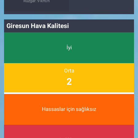
Rüzgar: 9 km/h
Giresun Hava Kalitesi
İyi
Orta
2
Hassaslar için sağlıksız