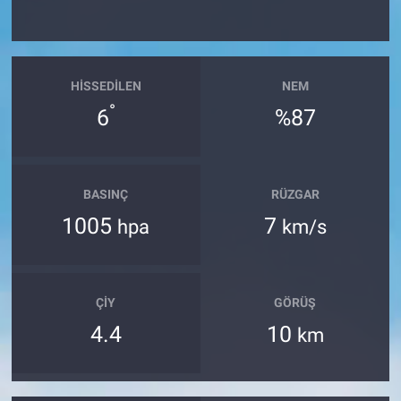
HISSEDILEN
NEM
°
6
%87
BASINÇ
RÜZGAR
1005
7
hpa
km/s
ÇIY
GÖRÜŞ
4.4
10
km