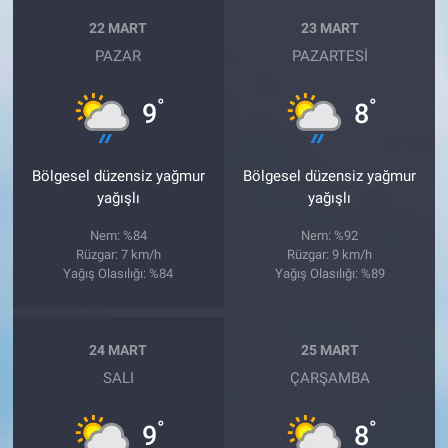
22 MART
23 MART
PAZAR
PAZARTESI
°
°
9
8
Bölgesel düzensiz yağmur
Bölgesel düzensiz yağmur
yağışlı
yağışlı
Nem: %84
Nem: %92
Rüzgar: 7 km/h
Rüzgar: 9 km/h
Yağış Olasılığı: %84
Yağış Olasılığı: %89
24 MART
25 MART
SALI
ÇARŞAMBA
°
°
9
8