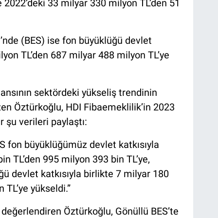
te 2022’deki 33 milyar 330 milyon TL’den 51
i’nde (BES) ise fon büyüklüğü devlet
milyon TL’den 687 milyar 488 milyon TL’ye
ansının sektördeki yükseliş trendinin
izen Öztürkoğlu, HDI Fibaemeklilik’in 2023
 şu verileri paylaştı:
KS fon büyüklüğümüz devlet katkısıyla
bin TL’den 995 milyon 393 bin TL’ye,
ü devlet katkısıyla birlikte 7 milyar 180
 TL’ye yükseldi.”
a değerlendiren Öztürkoğlu, Gönüllü BES’te