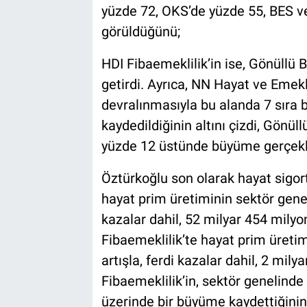
yüzde 72, OKS’de yüzde 55, BES 
görüldüğünü;
HDI Fibaemeklilik’in ise, Gönüllü 
getirdi. Ayrıca, NN Hayat ve Emekl
devralınmasıyla bu alanda 7 sıra
kaydedildiğinin altını çizdi, Gönü
yüzde 12 üstünde büyüme gerçekleş
Öztürkoğlu son olarak hayat sigort
hayat prim üretiminin sektör genel
kazalar dahil, 52 milyar 454 milyon
Fibaemeklilik’te hayat prim üretim
artışla, ferdi kazalar dahil, 2 milya
Fibaemeklilik’in, sektör genelind
üzerinde bir büyüme kaydettiğinin 