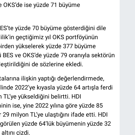
ve OKS’de ise yüzde 71 büyüme
BES’te yüzde 70 büyüme gösterdiğini dile
ilik’in geçtiğimiz yıl OKS portföyünün
 birden yükselerek yüzde 377 büyüme
llü BES ve OKS’de yüzde 79 oranıyla sektörün
tirildiğini de sözlerine ekledi.
alarına ilişkin yaptığı değerlendirmede,
inde 2022’ye kıyasla yüzde 64 artışla ferdi
 TL’ye yükseldiğini belirtti. HDI
inin ise, yine 2022 yılına göre yüzde 85
r 29 milyon TL’ye ulaştığını ifade etti. HDI
e görülen yüzde 64’lük büyümenin yüzde 32
altını çizdi.