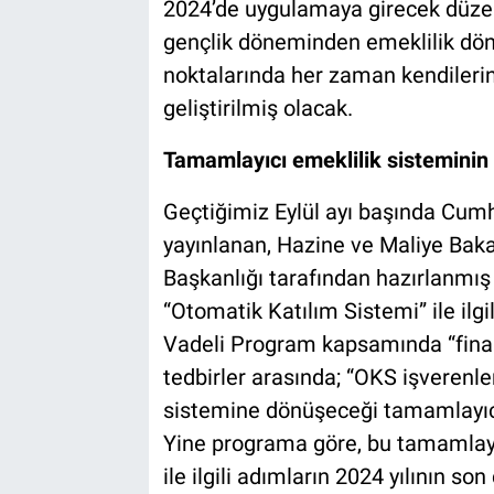
2024’de uygulamaya girecek düzenl
gençlik döneminden emeklilik dö
noktalarında her zaman kendileri
geliştirilmiş olacak.
Tamamlayıcı emeklilik sisteminin 
Geçtiğimiz Eylül ayı başında Cum
yayınlanan, Hazine ve Maliye Baka
Başkanlığı tarafından hazırlanmı
“Otomatik Katılım Sistemi” ile ilgi
Vadeli Program kapsamında “finansa
tedbirler arasında; “OKS işverenler
sistemine dönüşeceği tamamlayıcı 
Yine programa göre, bu tamamlayı
ile ilgili adımların 2024 yılının so