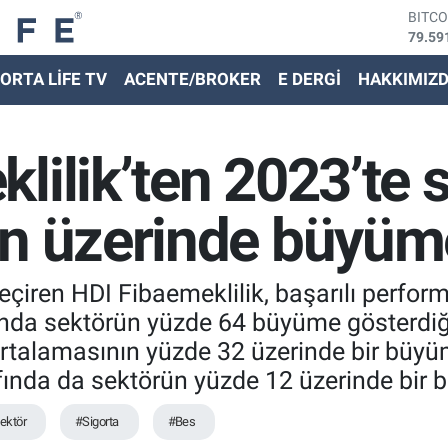
79.59
DOLA
45,43
EURO
ORTA LİFE TV
ACENTE/BROKER
E DERGİ
HAKKIMIZ
53,38
STER
61,60
lilik’ten 2023’te 
G.ALT
6862,
BİST
ın üzerinde büyüm
14.59
geçiren HDI Fibaemeklilik, başarılı perf
ında sektörün yüzde 64 büyüme gösterdiği
rtalamasının yüzde 32 üzerinde bir büyüm
fında da sektörün yüzde 12 üzerinde bir 
ektör
#Sigorta
#Bes