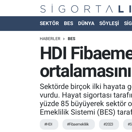
Nöbetçi Eczaneler
SEKTÖR
BES
DÜNYA
SÖYLEŞİ
SİG
Hava Durumu
HABERLER
BES
HDI Fibaemek
Namaz Vakitleri
ortalamasın
Trafik Durumu
Süper Lig Puan Durumu ve Fikstür
Sektörde birçok ilki hayata 
vurdu. Hayat sigortası taraf
Tüm Manşetler
yüzde 85 büyüyerek sektör o
Emeklilik Sistemi (BES) tara
Son Dakika Haberleri
#HDI
#Fibaemeklilik
#2023
#S
Haber Arşivi