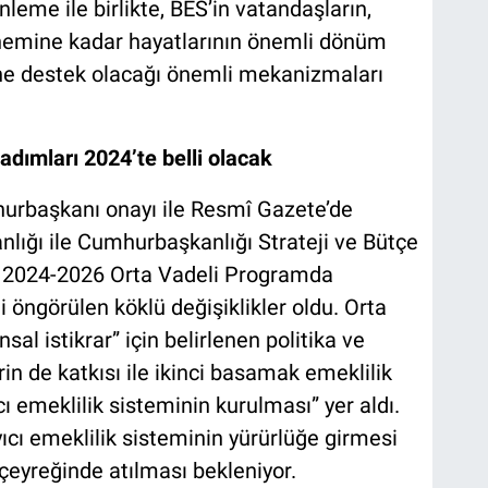
eme ile birlikte, BES’in vatandaşların,
nemine kadar hayatlarının önemli dönüm
ne destek olacağı önemli mekanizmaları
adımları 2024’te belli olacak
hurbaşkanı onayı ile Resmî Gazete’de
nlığı ile Cumhurbaşkanlığı Strateji ve Bütçe
ş 2024-2026 Orta Vadeli Programda
li öngörülen köklü değişiklikler oldu. Orta
l istikrar” için belirlenen politika ve
in de katkısı ile ikinci basamak emeklilik
emeklilik sisteminin kurulması” yer aldı.
cı emeklilik sisteminin yürürlüğe girmesi
n çeyreğinde atılması bekleniyor.