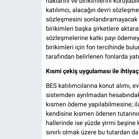
haklarını ve birikimlerini koruyab
katılımcı, alacağın devri sözleşm
sözleşmesini sonlandıramayacak v
birikimleri başka şirketlere aktar
sözleşmelerine katkı payı ödeme
birikimleri için fon tercihinde bul
tarafından belirlenen fonlarda yat
Kısmi çekiş uygulaması ile ihti
BES katılımcılarına konut alımı, e
sistemden ayrılmadan hesabındaki 
kısmen ödeme yapılabilmesine; ilav
kendisine kısmen ödenen tutarının
hallerinde ise yüzde yirmi beşine 
sınırlı olmak üzere bu tutardan 