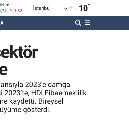
1,74
%-1.82
°
10
İstanbul
R
620
%0.02
DA
690
%0.19
LİN
380
%0.18
sektör
IN
09000
%0.19
100
e
8,00
%0
ormansıyla 2023’e damga
 2023’te, HDI Fibaemeklilik
e kaydetti. Bireysel
büyüme gösterdi.