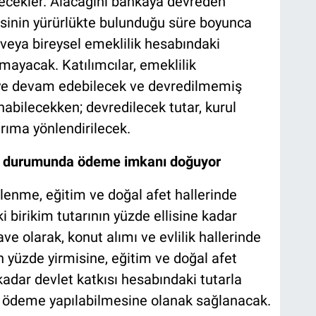
ilecekler. Alacağını bankaya devreden
esinin yürürlükte bulunduğu süre boyunca
eya bireysel emeklilik hesabındaki
amayacak. Katılımcılar, emeklilik
ye devam edebilecek ve devredilmemiş
unabilecekken; devredilecek tutar, kurul
ırıma yönlendirilecek.
yaç durumunda ödeme imkanı doğuyor
vlenme, eğitim ve doğal afet hallerinde
birikim tutarının yüzde ellisine kadar
e olarak, konut alımı ve evlilik hallerinde
 yüzde yirmisine, eğitim ve doğal afet
kadar devlet katkısı hesabındaki tutarla
da ödeme yapılabilmesine olanak sağlanacak.