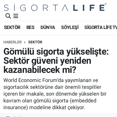
Nöbetçi Eczaneler
SEKTÖR
BES
DÜNYA
SÖYLEŞİ
SİGORTA LİFE T
Hava Durumu
HABERLER
SEKTÖR
Namaz Vakitleri
Gömülü sigorta yükselişte:
Sektör güveni yeniden
Trafik Durumu
kazanabilecek mi?
Süper Lig Puan Durumu ve Fikstür
World Economic Forum’da yayımlanan ve
sigortacılık sektörüne dair önemli tespitler
Tüm Manşetler
içeren bir makale, son dönemde yükselen bir
Son Dakika Haberleri
kavram olan gömülü sigorta (embedded
insurance) modeline dikkat çekiyor.
Haber Arşivi