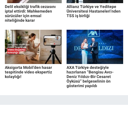
Delil eksikliği trafik cezasını
Allianz Türkiye ve Yeditepe
iptal ettirdi: Mahkemeden
Üniversitesi Hastaneleri’nden
sürücüler için emsal
TSS iş birliği
niteliğinde karar
Aksigorta Mobil’den hasar
AXA Türkiye desteğiyle
tespitinde video ekspertiz
hazırlanan “Bengisu Avcı-
kolaylığı!
Deniz Yıldızı-Bir Cesaret
Öyküsü” belgeselinin ön
gösterimi yapıldı