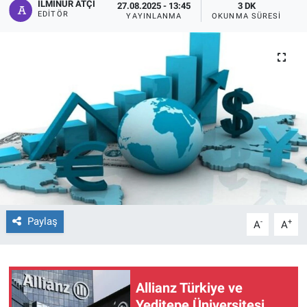
İLMINUR ATÇI
27.08.2025 - 13:45
3 DK
EDITÖR
YAYINLANMA
OKUNMA SÜRESI
Paylaş
-
+
A
A
Allianz Türkiye ve
Yeditepe Üniversitesi