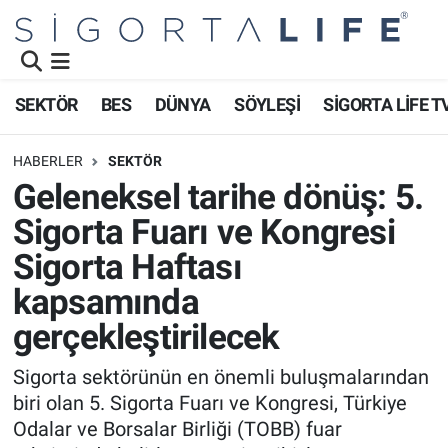
Nöbetçi Eczaneler
SEKTÖR
BES
DÜNYA
SÖYLEŞİ
SİGORTA LİFE T
Hava Durumu
HABERLER
SEKTÖR
Namaz Vakitleri
Geleneksel tarihe dönüş: 5.
Sigorta Fuarı ve Kongresi
Trafik Durumu
Sigorta Haftası
Süper Lig Puan Durumu ve Fikstür
kapsamında
gerçekleştirilecek
Tüm Manşetler
Sigorta sektörünün en önemli buluşmalarından
Son Dakika Haberleri
biri olan 5. Sigorta Fuarı ve Kongresi, Türkiye
Odalar ve Borsalar Birliği (TOBB) fuar
Haber Arşivi