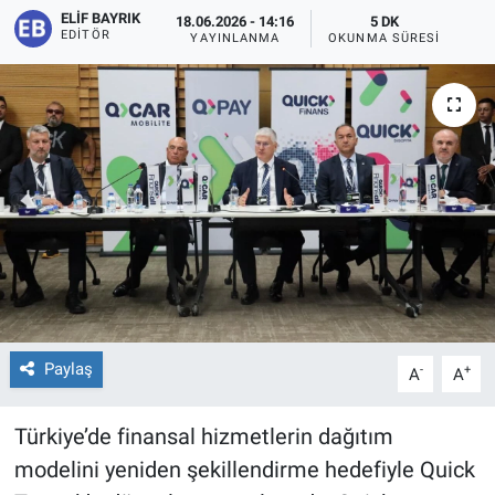
ELIF BAYRIK
18.06.2026 - 14:16
5 DK
EDITÖR
YAYINLANMA
OKUNMA SÜRESI
Paylaş
-
+
A
A
Türkiye’de finansal hizmetlerin dağıtım
modelini yeniden şekillendirme hedefiyle Quick