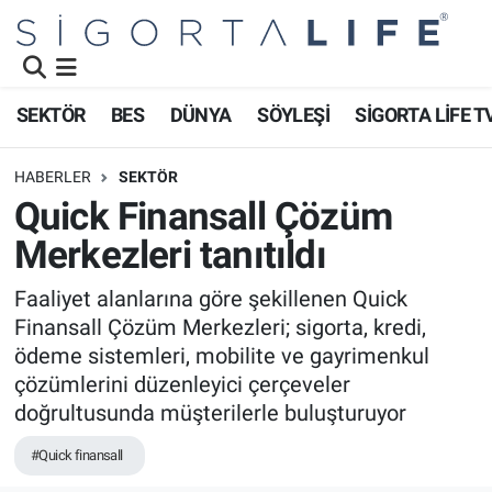
Nöbetçi Eczaneler
SEKTÖR
BES
DÜNYA
SÖYLEŞİ
SİGORTA LİFE T
Hava Durumu
HABERLER
SEKTÖR
Namaz Vakitleri
Quick Finansall Çözüm
Merkezleri tanıtıldı
Trafik Durumu
Faaliyet alanlarına göre şekillenen Quick
Süper Lig Puan Durumu ve Fikstür
Finansall Çözüm Merkezleri; sigorta, kredi,
ödeme sistemleri, mobilite ve gayrimenkul
Tüm Manşetler
çözümlerini düzenleyici çerçeveler
doğrultusunda müşterilerle buluşturuyor
Son Dakika Haberleri
#Quick finansall
Haber Arşivi