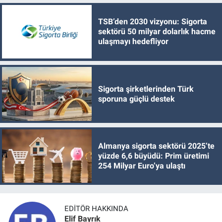
TSB’den 2030 vizyonu: Sigorta
sektörü 50 milyar dolarlık hacme
ulaşmayı hedefliyor
Sigorta şirketlerinden Türk
sporuna güçlü destek
Almanya sigorta sektörü 2025’te
yüzde 6,6 büyüdü: Prim üretimi
254 Milyar Euro’ya ulaştı
EDITÖR HAKKINDA
Elif Bayrık