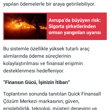
yapılan ödemelerle bir araya getirilebiliyor.
Avrupa’da büyüyen risk:
Sigorta şirketlerinden
orman yangınları uyarısı
Bu sistemle özellikle yüksek tutarlı araç
alımlarında ödeme süreçlerinin
kolaylaştırılması ve finansal erişimin
desteklenmesi hedefleniyor.
“Finansın Gücü, İşinizin İtibarı”
Toplantının sonunda tanıtılan Quick Finansall
Çözüm Merkezi markasının; güven,
erişilebilirlik, teknoloji, müşteri deneyimi ve