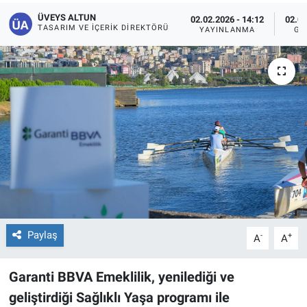
ÜVEYS ALTUN
02.02.2026 - 14:12
02.02
TASARIM VE İÇERIK DIREKTÖRÜ
YAYINLANMA
GÜ
Paylaş
-
+
A
A
Garanti BBVA Emeklilik, yenilediği ve
geliştirdiği Sağlıklı Yaşa programı ile