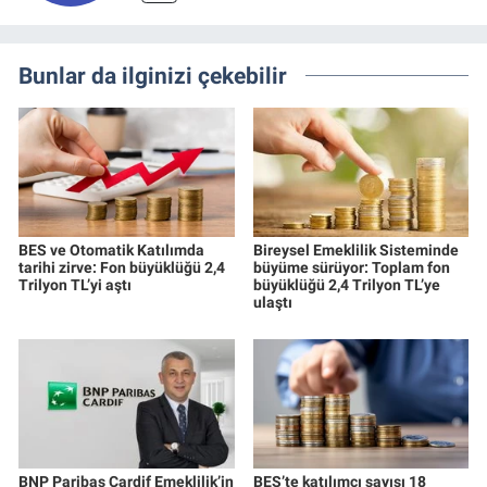
Bunlar da ilginizi çekebilir
BES ve Otomatik Katılımda
Bireysel Emeklilik Sisteminde
tarihi zirve: Fon büyüklüğü 2,4
büyüme sürüyor: Toplam fon
Trilyon TL’yi aştı
büyüklüğü 2,4 Trilyon TL’ye
ulaştı
BNP Paribas Cardif Emeklilik’in
BES’te katılımcı sayısı 18