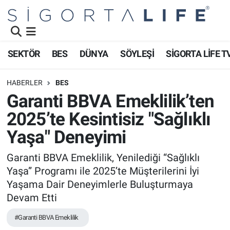
Nöbetçi Eczaneler
SEKTÖR
BES
DÜNYA
SÖYLEŞİ
SİGORTA LİFE T
Hava Durumu
HABERLER
BES
Namaz Vakitleri
Garanti BBVA Emeklilik’ten
2025’te Kesintisiz "Sağlıklı
Trafik Durumu
Yaşa" Deneyimi
Süper Lig Puan Durumu ve Fikstür
Garanti BBVA Emeklilik, Yenilediği “Sağlıklı
Yaşa” Programı ile 2025’te Müşterilerini İyi
Tüm Manşetler
Yaşama Dair Deneyimlerle Buluşturmaya
Son Dakika Haberleri
Devam Etti
#Garanti BBVA Emeklilik
Haber Arşivi