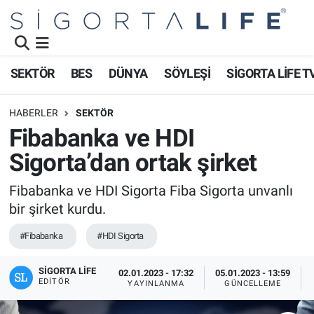
Nöbetçi Eczaneler
SEKTÖR
BES
DÜNYA
SÖYLEŞİ
SİGORTA LİFE T
Hava Durumu
HABERLER
SEKTÖR
Namaz Vakitleri
Fibabanka ve HDI
Sigorta’dan ortak şirket
Trafik Durumu
Fibabanka ve HDI Sigorta Fiba Sigorta unvanlı
Süper Lig Puan Durumu ve Fikstür
bir şirket kurdu.
Tüm Manşetler
#Fibabanka
#HDI Sigorta
Son Dakika Haberleri
SIGORTA LIFE
02.01.2023 - 17:32
05.01.2023 - 13:59
EDITÖR
YAYINLANMA
GÜNCELLEME
Haber Arşivi