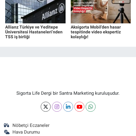
Allianz Türkiye ve Yeditepe
Aksigorta Mobil’den hasar
Üniversitesi Hastaneleri’nden
tespitinde video ekspertiz
TSS iş birliği
kolaylığı!
Sigorta Life Dergi bir Santra Marketing kuruluşudur.
Nöbetçi Eczaneler
Hava Durumu