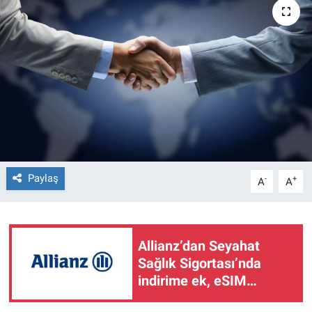
Paylaş
-
+
A
A
Allianz’dan Seyahat
Sağlık Sigortası’nda
indirime ek, eSIM
Booking’de yüzde 75’e