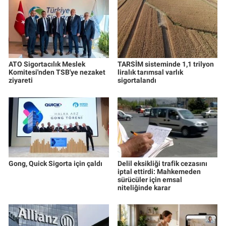
ATO Sigortacılık Meslek
TARSİM sisteminde 1,1 trilyon
Komitesi'nden TSB'ye nezaket
liralık tarımsal varlık
ziyareti
sigortalandı
Gong, Quick Sigorta için çaldı
Delil eksikliği trafik cezasını
iptal ettirdi: Mahkemeden
sürücüler için emsal
niteliğinde karar