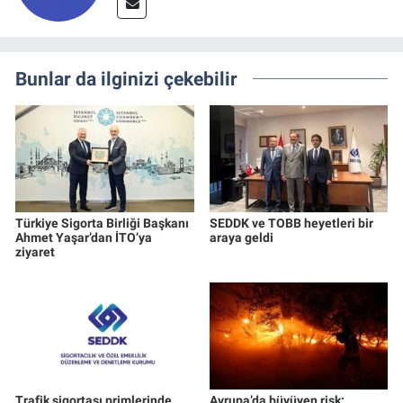
Bunlar da ilginizi çekebilir
Türkiye Sigorta Birliği Başkanı
SEDDK ve TOBB heyetleri bir
Ahmet Yaşar’dan İTO’ya
araya geldi
ziyaret
Trafik sigortası primlerinde
Avrupa’da büyüyen risk: