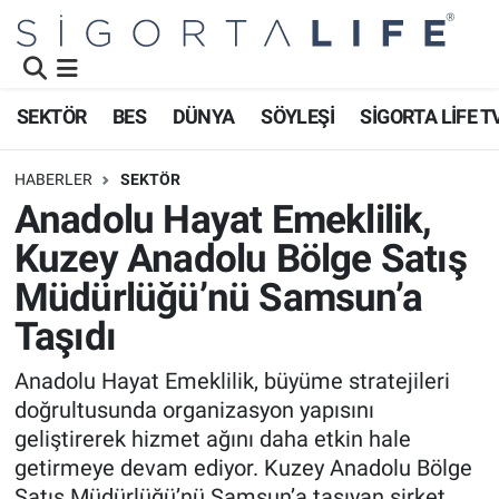
Nöbetçi Eczaneler
SEKTÖR
BES
DÜNYA
SÖYLEŞİ
SİGORTA LİFE T
Hava Durumu
HABERLER
SEKTÖR
Namaz Vakitleri
Anadolu Hayat Emeklilik,
Kuzey Anadolu Bölge Satış
Trafik Durumu
Müdürlüğü’nü Samsun’a
Süper Lig Puan Durumu ve Fikstür
Taşıdı
Tüm Manşetler
Anadolu Hayat Emeklilik, büyüme stratejileri
doğrultusunda organizasyon yapısını
Son Dakika Haberleri
geliştirerek hizmet ağını daha etkin hale
getirmeye devam ediyor. Kuzey Anadolu Bölge
Haber Arşivi
Satış Müdürlüğü’nü Samsun’a taşıyan şirket,