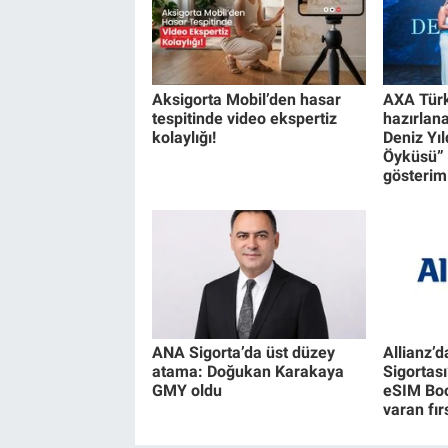
Aksigorta Mobil’den hasar
AXA Türk
tespitinde video ekspertiz
hazırlan
kolaylığı!
Deniz Yıl
Öyküsü” 
gösterimi
ANA Sigorta’da üst düzey
Allianz’
atama: Doğukan Karakaya
Sigortası
GMY oldu
eSIM Boo
varan fır