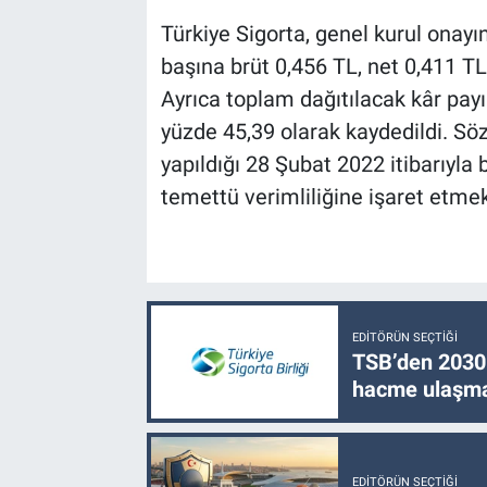
Türkiye Sigorta, genel kurul onay
başına brüt 0,456 TL, net 0,411 TL
Ayrıca toplam dağıtılacak kâr payı
yüzde 45,39 olarak kaydedildi. Sö
yapıldığı 28 Şubat 2022 itibarıyla
temettü verimliliğine işaret etmek
EDITÖRÜN SEÇTIĞI
TSB’den 2030 
hacme ulaşma
EDITÖRÜN SEÇTIĞI