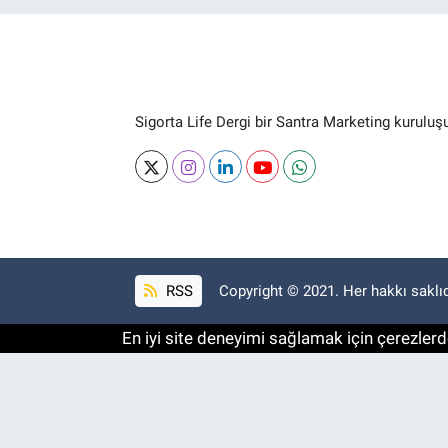
Sigorta Life Dergi bir Santra Marketing kuruluş
RSS
Copyright © 2021. Her hakkı saklıd
En iyi site deneyimi sağlamak için çerezlerde