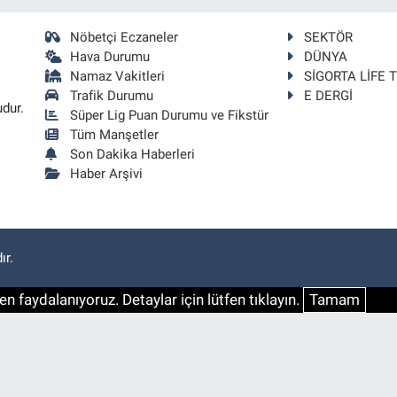
Nöbetçi Eczaneler
SEKTÖR
Hava Durumu
DÜNYA
Namaz Vakitleri
SİGORTA LİFE 
Trafik Durumu
E DERGİ
udur.
Süper Lig Puan Durumu ve Fikstür
Tüm Manşetler
Son Dakika Haberleri
Haber Arşivi
ır.
n faydalanıyoruz. Detaylar için lütfen tıklayın.
Tamam