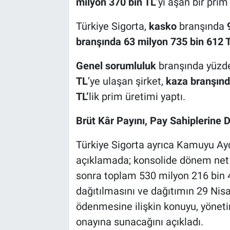
milyon 370 bin TL
’yi aşan bir prim
Türkiye Sigorta,
kasko
branşında
branşında
63 milyon 735 bin 612 
Genel sorumluluk
branşında yüzd
TL
’ye ulaşan şirket,
kaza branşın
TL’
lik prim üretimi yaptı.
Brüt Kâr Payını, Pay Sahiplerine 
Türkiye Sigorta ayrıca Kamuyu Ay
açıklamada; konsolide dönem net 
sonra toplam 530 milyon 216 bin 4
dağıtılmasını ve dağıtımın 29 Nis
ödenmesine ilişkin konuyu, yöneti
onayına sunacağını açıkladı.