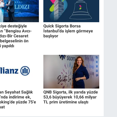
iye desteğiyle
Quick Sigorta Borsa
an “Bengisu Avcı-
İstanbul’da işlem görmeye
dızı-Bir Cesaret
başlıyor
belgeselinin ön
 yapıldı
dan Seyahat Sağlık
QNB Sigorta, ilk yarıda yüzde
’nda indirime ek,
53,6 büyüyerek 10,66 milyar
king’de yüzde 75’e
TL prim üretimine ulaştı
sat