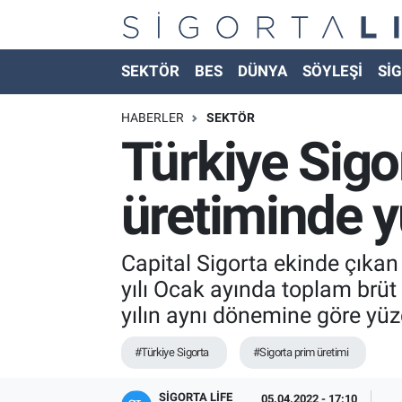
Nöbetçi Eczaneler
SEKTÖR
BES
DÜNYA
SÖYLEŞİ
SİG
Hava Durumu
HABERLER
SEKTÖR
Türkiye Sigo
Namaz Vakitleri
üretiminde y
Trafik Durumu
Süper Lig Puan Durumu ve Fikstür
Capital Sigorta ekinde çıkan 
yılı Ocak ayında toplam brüt 
Tüm Manşetler
yılın aynı dönemine göre yüz
Son Dakika Haberleri
#Türkiye Sigorta
#Sigorta prim üretimi
Haber Arşivi
SIGORTA LIFE
05.04.2022 - 17:10