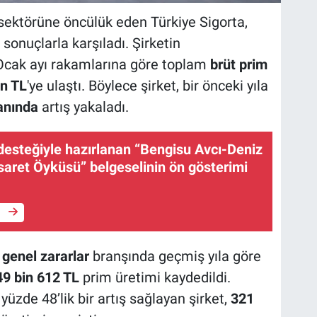
le sektörüne öncülük eden Türkiye Sigorta,
l sonuçlarla karşıladı. Şirketin
 Ocak ayı rakamlarına göre toplam
brüt prim
in TL
'ye ulaştı. Böylece şirket, bir önceki yıla
anında
artış yakaladı.
desteğiyle hazırlanan “Bengisu Avcı-Deniz
esaret Öyküsü” belgeselinin ön gösterimi
e
genel zararlar
branşında geçmiş yıla göre
9 bin 612 TL
prim üretimi kaydedildi.
üzde 48’lik bir artış sağlayan şirket,
321