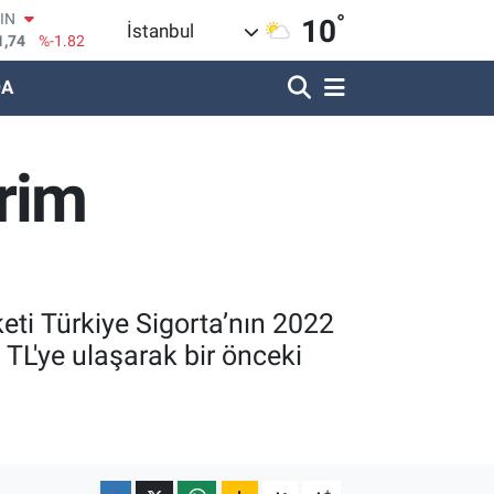
°
R
10
İstanbul
620
%0.02
DA
690
%0.19
LİN
380
%0.18
IN
prim
09000
%0.19
100
8,00
%0
keti Türkiye Sigorta’nın 2022
 TL'ye ulaşarak bir önceki
-
+