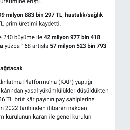
 üretimine erişti.
99 milyon 883 bin 297 TL
;
hastalık/sağlık
TL
prim üretimi kaydetti.
e 240 büyüme ile
42 milyon 977 bin 418
da
yüzde 168 artışla
57 milyon 523 bin 793
Dağıtacak
dınlatma Platformu’na (KAP) yaptığı
kârından yasal yükümlülükler düşüldükten
6 TL brüt kâr payının pay sahiplerine
an 2022 tarihinden itibaren nakden
m kurulunun kararı ile genel kurulun