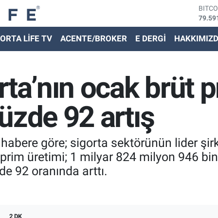
DOLA
45,43
EURO
ORTA LİFE TV
ACENTE/BROKER
E DERGİ
HAKKIMIZ
53,38
STER
61,60
G.ALT
rta’nın ocak brüt 
6862,
BİST
14.59
üzde 92 artış
habere göre; sigorta sektörünün lider şir
prim üretimi; 1 milyar 824 milyon 946 bin
de 92 oranında arttı.
2 DK