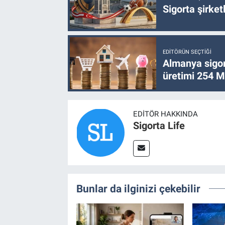
Sigorta şirke
EDITÖRÜN SEÇTIĞI
Almanya sigor
üretimi 254 Mi
EDITÖR HAKKINDA
Sigorta Life
Bunlar da ilginizi çekebilir