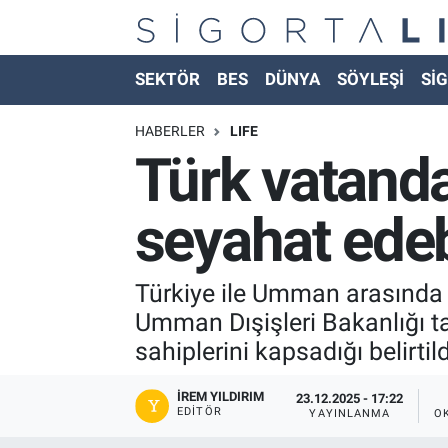
Nöbetçi Eczaneler
SEKTÖR
BES
DÜNYA
SÖYLEŞİ
SİG
Hava Durumu
HABERLER
LIFE
Türk vatanda
Namaz Vakitleri
seyahat ede
Trafik Durumu
Süper Lig Puan Durumu ve Fikstür
Türkiye ile Umman arasında i
Umman Dışişleri Bakanlığı t
Tüm Manşetler
sahiplerini kapsadığı belirtild
Son Dakika Haberleri
İREM YILDIRIM
23.12.2025 - 17:22
EDITÖR
YAYINLANMA
O
Haber Arşivi