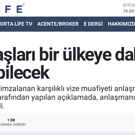
BITC
79.59
DOLA
45,43
ORTA LİFE TV
ACENTE/BROKER
E DERGİ
HAKKIMIZ
EURO
53,38
STER
61,60
şları bir ülkeye da
G.ALT
6862,
BİST
bilecek
14.59
mzalanan karşılıklı vize muafiyeti anlaş
arafından yapılan açıklamada, anlaşmanın
i.
1 DK
KUNMA SÜRESI