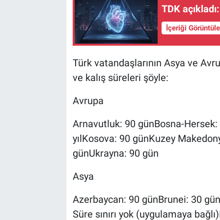
TDK açıkladı:
İçeriği Görüntül
Türk vatandaşlarının Asya ve Avru
ve kalış süreleri şöyle:
Avrupa
Arnavutluk: 90 günBosna-Hersek: 
yılKosova: 90 günKuzey Makedony
günUkrayna: 90 gün
Asya
Azerbaycan: 90 günBrunei: 30 günE
Süre sınırı yok (uygulamaya bağlı