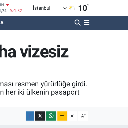
OIN
°
10
İstanbul
1,74
%-1.82
R
620
%0.02
DA
690
%0.19
LİN
380
%0.18
ha vizesiz
IN
09000
%0.19
100
8,00
%0
ması resmen yürürlüğe girdi.
 her iki ülkenin pasaport
-
+
A
A