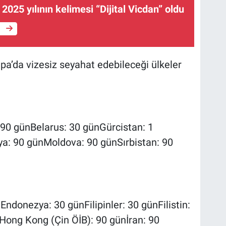
 2025 yılının kelimesi “Dijital Vicdan” oldu
e
pa’da vizesiz seyahat edebileceği ülkeler
90 günBelarus: 30 günGürcistan: 1
a: 90 günMoldova: 90 günSırbistan: 90
ndonezya: 30 günFilipinler: 30 günFilistin:
)Hong Kong (Çin ÖİB): 90 günİran: 90