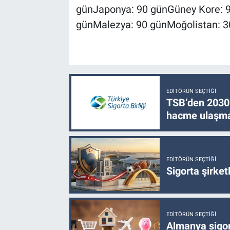
günJaponya: 90 günGüney Kore: 9
günMalezya: 90 günMoğolistan: 3
EDITÖRÜN SEÇTIĞI
TSB’den 2030 
hacme ulaşma
EDITÖRÜN SEÇTIĞI
Sigorta şirke
EDITÖRÜN SEÇTIĞI
Almanya sigor