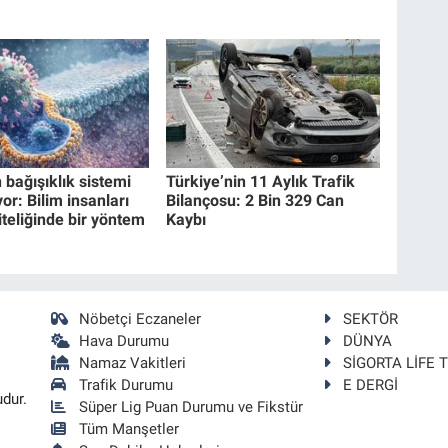
 bağışıklık sistemi
Türkiye’nin 11 Aylık Trafik
or: Bilim insanları
Bilançosu: 2 Bin 329 Can
iteliğinde bir yöntem
Kaybı
Nöbetçi Eczaneler
SEKTÖR
Hava Durumu
DÜNYA
Namaz Vakitleri
SİGORTA LİFE 
Trafik Durumu
E DERGİ
udur.
Süper Lig Puan Durumu ve Fikstür
Tüm Manşetler