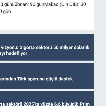
0 günLübnan: 90 günMakao (Çin ÖİB): 30
0 gün
vizyonu: Sigorta sektörü 50 milyar dolarlık
yı hedefliyor
tlerinden Türk sporuna güçlü destek
ta sektörü 2025’te yüzde 6,6 büyüdü: Prim