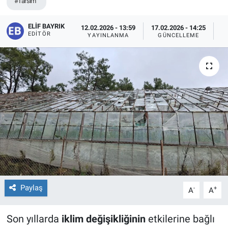
#Tarsim
ELIF BAYRIK
12.02.2026 - 13:59
17.02.2026 - 14:25
EDITÖR
YAYINLANMA
GÜNCELLEME
O
Paylaş
-
+
A
A
Son yıllarda
iklim değişikliğinin
etkilerine bağlı