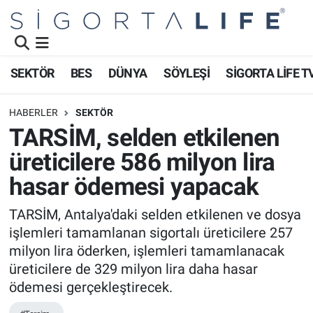
Nöbetçi Eczaneler
SEKTÖR
BES
DÜNYA
SÖYLEŞİ
SİGORTA LİFE T
Hava Durumu
HABERLER
SEKTÖR
Namaz Vakitleri
TARSİM, selden etkilenen
üreticilere 586 milyon lira
Trafik Durumu
hasar ödemesi yapacak
Süper Lig Puan Durumu ve Fikstür
TARSİM, Antalya'daki selden etkilenen ve dosya
işlemleri tamamlanan sigortalı üreticilere 257
Tüm Manşetler
milyon lira öderken, işlemleri tamamlanacak
Son Dakika Haberleri
üreticilere de 329 milyon lira daha hasar
ödemesi gerçekleştirecek.
Haber Arşivi