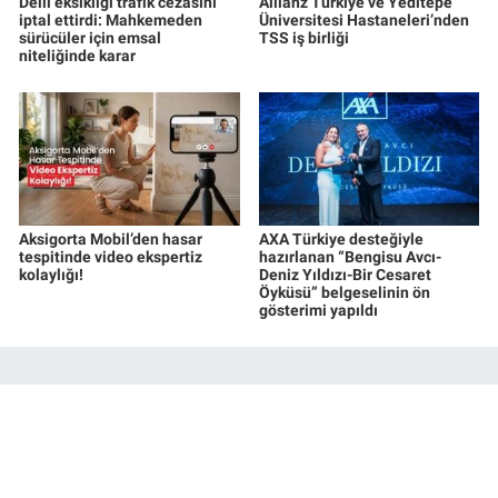
Delil eksikliği trafik cezasını
Allianz Türkiye ve Yeditepe
iptal ettirdi: Mahkemeden
Üniversitesi Hastaneleri’nden
sürücüler için emsal
TSS iş birliği
niteliğinde karar
Aksigorta Mobil’den hasar
AXA Türkiye desteğiyle
tespitinde video ekspertiz
hazırlanan “Bengisu Avcı-
kolaylığı!
Deniz Yıldızı-Bir Cesaret
Öyküsü” belgeselinin ön
gösterimi yapıldı