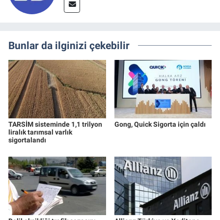
Bunlar da ilginizi çekebilir
TARSİM sisteminde 1,1 trilyon
Gong, Quick Sigorta için çaldı
liralık tarımsal varlık
sigortalandı