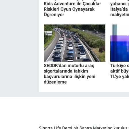
Kids Adventure ile Çocuklar
yabancı p
Riskleri Oyun Oynayarak
İtalya’da
Öğreniyor
maliyet
SEDDK'dan motorlu araç
Türkiye 
sigortalarında tahkim
aktif büy
başvurularına ilişkin yeni
TL'ye yak
düzenleme
Sigorta Life Dergi bir Santra Marketing kuruluş