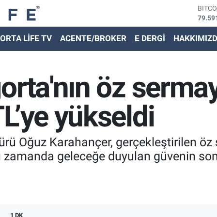
BITC
79.59
DOLA
ORTA LİFE TV
ACENTE/BROKER
E DERGİ
HAKKIMIZ
45,43
EURO
53,38
STER
orta'nın öz sermay
61,60
G.ALT
6862,
L’ye yükseldi
BİST
14.59
rü Oğuz Karahançer, gerçekleştirilen öz 
aynı zamanda geleceğe duyulan güvenin s
1 DK