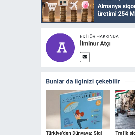
Almanya sigor
üretimi 254 Mi
EDITÖR HAKKINDA
İlminur Atçı
Bunlar da ilginizi çekebilir
Türkiye'den Dünyaya: Sigi
Trafik si