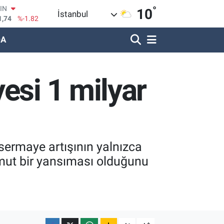
°
OIN
10
İstanbul
1,74
%-1.82
R
DA
620
%0.02
690
%0.19
LİN
esi 1 milyar
380
%0.18
IN
09000
%0.19
100
8,00
%0
sermaye artışının yalnızca
omut bir yansıması olduğunu
-
+