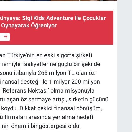
ünyaya: Sigi Kids Adventure ile Çocuklar
n Oynayarak Öğreniyor
e
an Türkiye’nin en eski sigorta şirketi
ismiyle faaliyetlerine güçlü bir şekilde
sonu itibarıyla 265 milyon TL olan öz
finansal desteği ile 1 milyar 200 milyon
n ‘Referans Noktası’ olma misyonuyla
tı aşan öz sermaye artışı, şirketin gücünü
 koydu. Dikkat çekici finansal dönüşüm,
ü firmaları arasında yer alma hedefi
ğinin önemli bir göstergesi oldu.