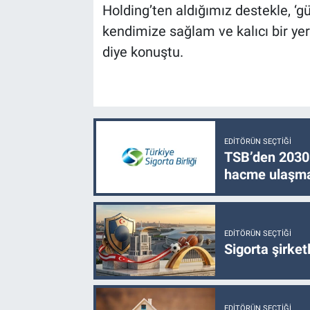
Holding’ten aldığımız destekle, ‘g
kendimize sağlam ve kalıcı bir ye
diye konuştu.
EDITÖRÜN SEÇTIĞI
TSB’den 2030 
hacme ulaşma
EDITÖRÜN SEÇTIĞI
Sigorta şirke
EDITÖRÜN SEÇTIĞI