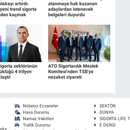
lakayı artırdı:
atanmaya hak kazanan
 yeni trend sigorta
adaylardan istenecek
inden kaçmak
belgeleri duyurdu
sigorta sektörünün
ATO Sigortacılık Meslek
üklüğü 4 trilyon
Komitesi'nden TSB'ye
laştı!
nezaket ziyareti
Nöbetçi Eczaneler
SEKTÖR
Hava Durumu
DÜNYA
Namaz Vakitleri
SİGORTA LİFE 
Trafik Durumu
E DERGİ
udur.