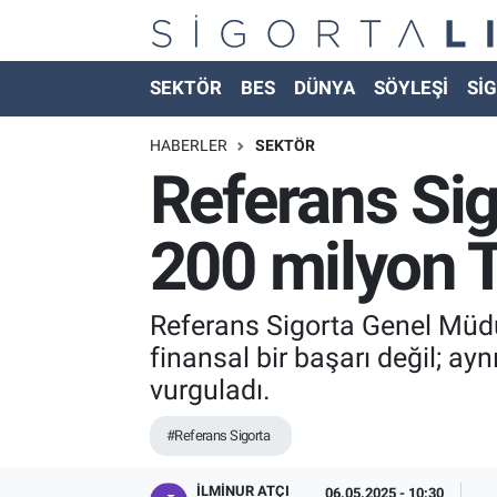
Nöbetçi Eczaneler
SEKTÖR
BES
DÜNYA
SÖYLEŞİ
SİG
Hava Durumu
HABERLER
SEKTÖR
Referans Sig
Namaz Vakitleri
200 milyon T
Trafik Durumu
Süper Lig Puan Durumu ve Fikstür
Referans Sigorta Genel Müdü
finansal bir başarı değil; 
Tüm Manşetler
vurguladı.
Son Dakika Haberleri
#Referans Sigorta
Haber Arşivi
İLMINUR ATÇI
06.05.2025 - 10:30