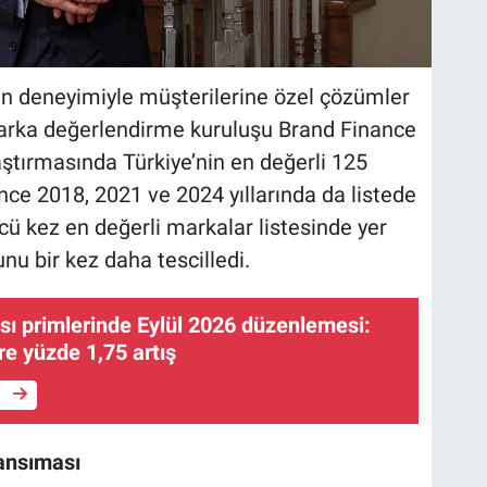
kın deneyimiyle müşterilerine özel çözümler
marka değerlendirme kuruluşu Brand Finance
aştırmasında Türkiye’nin en değerli 125
önce 2018, 2021 ve 2024 yıllarında da listede
ncü kez en değerli markalar listesinde yer
u bir kez daha tescilledi.
ası primlerinde Eylül 2026 düzenlemesi:
e yüzde 1,75 artış
e
ansıması