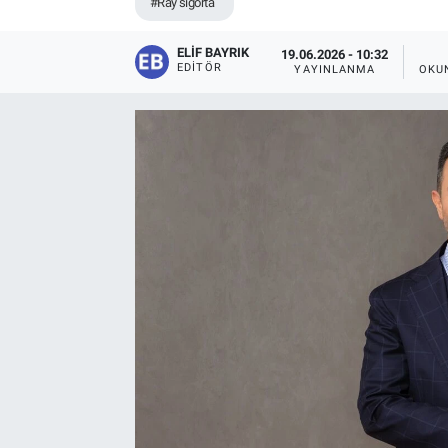
#Ray sigorta
ELIF BAYRIK
19.06.2026 - 10:32
EDITÖR
YAYINLANMA
OKU