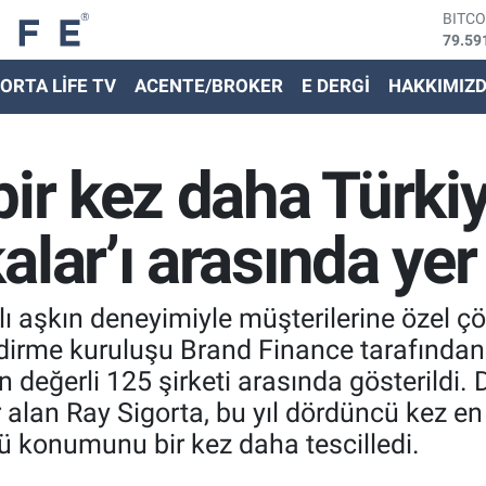
79.59
DOLA
45,43
ORTA LİFE TV
ACENTE/BROKER
E DERGİ
HAKKIMIZ
EURO
53,38
STER
61,60
bir kez daha Türkiy
G.ALT
6862,
BİST
lar’ı arasında yer 
14.59
ılı aşkın deneyimiyle müşterilerine özel 
dirme kuruluşu Brand Finance tarafından 
n değerli 125 şirketi arasında gösterildi
r alan Ray Sigorta, bu yıl dördüncü kez en
ü konumunu bir kez daha tescilledi.