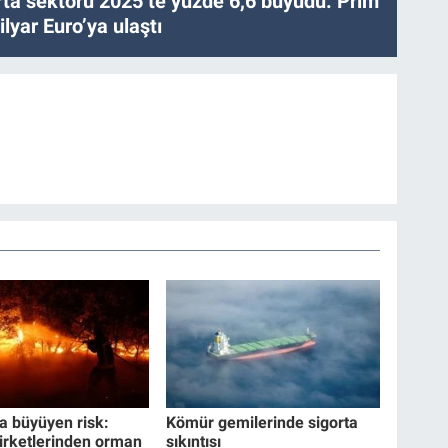
ta sektörü 2025’te yüzde 6,6 büyüdü: Prim
lyar Euro’ya ulaştı
a büyüyen risk:
Kömür gemilerinde sigorta
şirketlerinden orman
sıkıntısı