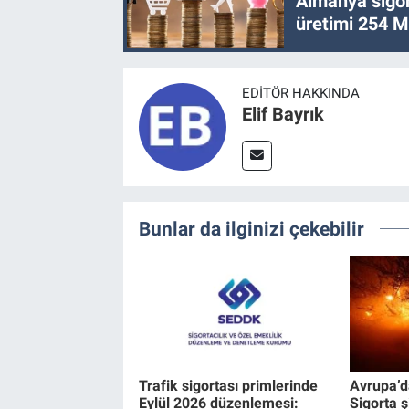
Almanya sigor
üretimi 254 Mi
EDITÖR HAKKINDA
Elif Bayrık
Bunlar da ilginizi çekebilir
Trafik sigortası primlerinde
Avrupa’d
Eylül 2026 düzenlemesi:
Sigorta 