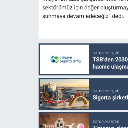
sektörümüz için değer oluşturmaya
sunmaya devam edeceğiz” dedi.
EDITÖRÜN SEÇTIĞI
TSB’den 2030 
hacme ulaşma
EDITÖRÜN SEÇTIĞI
Sigorta şirke
EDITÖRÜN SEÇTIĞI