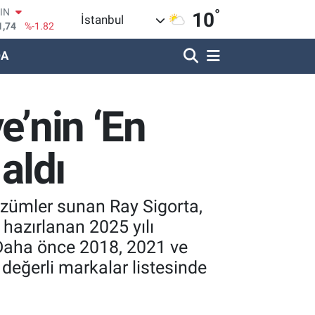
°
1,74
%-1.82
10
İstanbul
R
620
%0.02
DA
690
%0.19
LİN
380
%0.18
e’nin ‘En
IN
09000
%0.19
100
aldı
8,00
%0
çözümler sunan Ray Sigorta,
hazırlanan 2025 yılı
. Daha önce 2018, 2021 ve
 değerli markalar listesinde