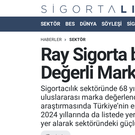
Nöbetçi Eczaneler
SEKTÖR
BES
DÜNYA
SÖYLEŞİ
SİG
Hava Durumu
HABERLER
SEKTÖR
Ray Sigorta 
Namaz Vakitleri
Değerli Marka
Trafik Durumu
Süper Lig Puan Durumu ve Fikstür
Sigortacılık sektöründe 68 y
uluslararası marka değerlen
Tüm Manşetler
araştırmasında Türkiye’nin e
2024 yıllarında da listede ye
Son Dakika Haberleri
yer alarak sektöründeki güçl
Haber Arşivi