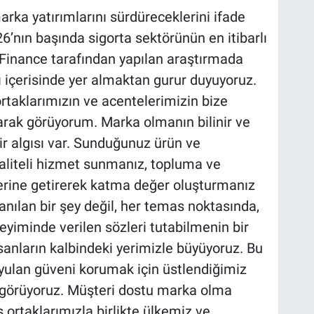
marka yatırımlarını sürdüreceklerini ifade
26’nın başında sigorta sektörünün en itibarlı
 Finance tarafından yapılan araştırmada
ı içerisinde yer almaktan gurur duyuyoruz.
ortaklarımızın ve acentelerimizin bize
arak görüyorum. Marka olmanın bilinir ve
bir algısı var. Sunduğunuz ürün ve
aliteli hizmet sunmanız, topluma ve
yerine getirerek katma değer oluşturmanız
zanılan bir şey değil, her temas noktasında,
eyiminde verilen sözleri tutabilmenin bir
sanların kalbindeki yerimizle büyüyoruz. Bu
uyulan güveni korumak için üstlendiğimiz
 görüyoruz. Müşteri dostu marka olma
ortaklarımızla birlikte ülkemiz ve