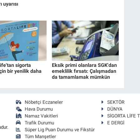
ı uyarısı
ife'tan sigorta
Eksik primi olanlara SGK'dan
çin bir yenilik daha
emeklilik fırsatı: Çalışmadan
da tamamlamak mümkün
Nöbetçi Eczaneler
SEKTÖR
Hava Durumu
DÜNYA
Namaz Vakitleri
SİGORTA LİFE 
Trafik Durumu
E DERGİ
udur.
Süper Lig Puan Durumu ve Fikstür
Tüm Manşetler