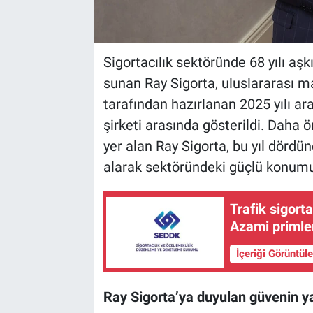
Sigortacılık sektöründe 68 yılı aş
sunan Ray Sigorta, uluslararası 
tarafından hazırlanan 2025 yılı ar
şirketi arasında gösterildi. Daha 
yer alan Ray Sigorta, bu yıl dördü
alarak sektöründeki güçlü konumun
Trafik sigort
Azami primler
İçeriği Görüntül
Ray Sigorta’ya duyulan güvenin y