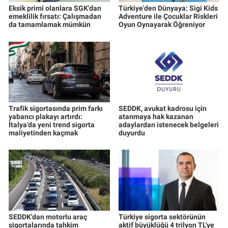
Eksik primi olanlara SGK'dan
Türkiye'den Dünyaya: Sigi Kids
emeklilik fırsatı: Çalışmadan
Adventure ile Çocuklar Riskleri
da tamamlamak mümkün
Oyun Oynayarak Öğreniyor
Trafik sigortasında prim farkı
SEDDK, avukat kadrosu için
yabancı plakayı artırdı:
atanmaya hak kazanan
İtalya’da yeni trend sigorta
adaylardan istenecek belgeleri
maliyetinden kaçmak
duyurdu
SEDDK'dan motorlu araç
Türkiye sigorta sektörünün
sigortalarında tahkim
aktif büyüklüğü 4 trilyon TL'ye