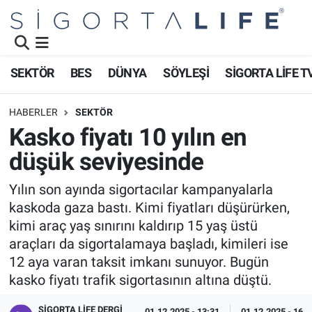
Nöbetçi Eczaneler
SEKTÖR
BES
DÜNYA
SÖYLEŞİ
SİGORTA LİFE T
Hava Durumu
HABERLER
SEKTÖR
Namaz Vakitleri
Kasko fiyatı 10 yılın en
düşük seviyesinde
Trafik Durumu
Yılın son ayında sigortacılar kampanyalarla
Süper Lig Puan Durumu ve Fikstür
kaskoda gaza bastı. Kimi fiyatları düşürürken,
kimi araç yaş sınırını kaldırıp 15 yaş üstü
Tüm Manşetler
araçları da sigortalamaya başladı, kimileri ise
12 aya varan taksit imkanı sunuyor. Bugün
Son Dakika Haberleri
kasko fiyatı trafik sigortasının altına düştü.
Haber Arşivi
SIGORTA LIFE DERGI
01.12.2025 - 13:31
01.12.2025 - 16:4