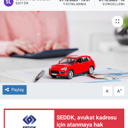
EDITÖR
YAYINLANMA
GÜNCELLEME
Paylaş
-
+
A
A
SEDDK, avukat kadrosu
için atanmaya hak