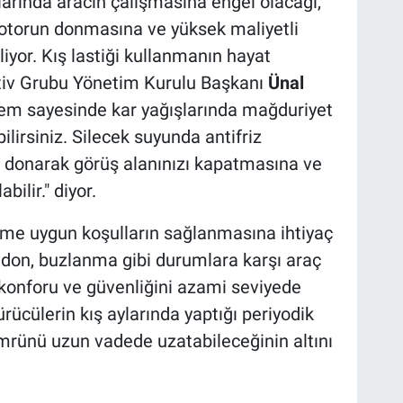
larında aracın çalışmasına engel olacağı,
motorun donmasına ve yüksek maliyetli
liyor. Kış lastiği kullanmanın hayat
tiv Grubu Yönetim Kurulu Başkanı
Ünal
lem sayesinde kar yağışlarında mağduriyet
irsiniz. Silecek suyunda antifriz
 donarak görüş alanınızı kapatmasına ve
bilir." diyor.
sime uygun koşulların sağlanmasına ihtiyaç
ı, don, buzlanma gibi durumlara karşı araç
ş konforu ve güvenliğini azami seviyede
ürücülerin kış aylarında yaptığı periyodik
ömrünü uzun vadede uzatabileceğinin altını