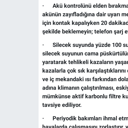
· Akü kontrolünü elden bırakmay
akünün zayıfladığına dair uyarı m
için kontak kapalıyken 20 dakikad
şekilde beklemeyin; telefon şarj
· Silecek suyunda yüzde 100 su k
silecek suyunun cama püskürtül
yaratarak tehlikeli kazaların yaşa
kazalarla çok sık karşılaştıklarını 
ve iç mekandaki ısı farkından do
adına klimanın çalıştırılması, eski
mümkünse aktif karbonlu filtre ku
tavsiye ediliyor.
· Periyodik bakımları ihmal etme
havalarda çalışmasını zorlaştırır, y