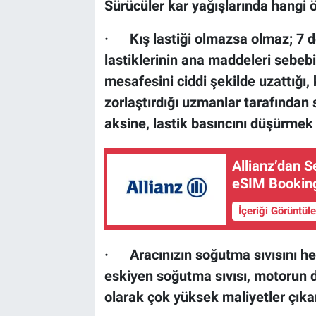
Sürücüler kar yağışlarında hangi ö
· Kış lastiği olmazsa olmaz; 7 de
lastiklerinin ana maddeleri sebeb
mesafesini ciddi şekilde uzattığı
zorlaştırdığı uzmanlar tarafından 
aksine, lastik basıncını düşürmek y
Allianz’dan S
eSIM Booking
İçeriği Görüntül
· Aracınızın soğutma sıvısını her
eskiyen soğutma sıvısı, motorun
olarak çok yüksek maliyetler çıkar