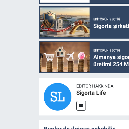
EDITÖRÜN SEÇTIĞI
Sigorta şirke
EDITÖRÜN SEÇTIĞI
Almanya sigor
üretimi 254 Mi
EDITÖR HAKKINDA
Sigorta Life
Bunlar da ilginizi çekebilir