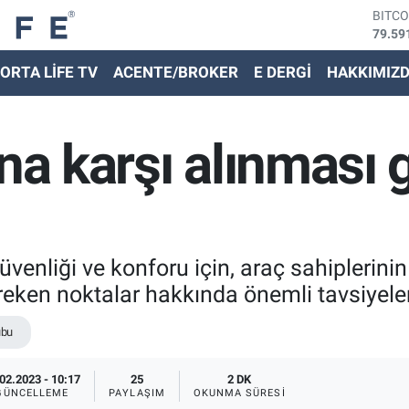
79.59
DOLA
45,43
EURO
ORTA LİFE TV
ACENTE/BROKER
E DERGİ
HAKKIMIZ
53,38
STER
61,60
G.ALT
ına karşı alınması
6862,
BİST
14.59
venliği ve konforu için, araç sahiplerinin 
ereken noktalar hakkında önemli tavsiyel
ubu
02.2023 - 10:17
25
2 DK
GÜNCELLEME
PAYLAŞIM
OKUNMA SÜRESI