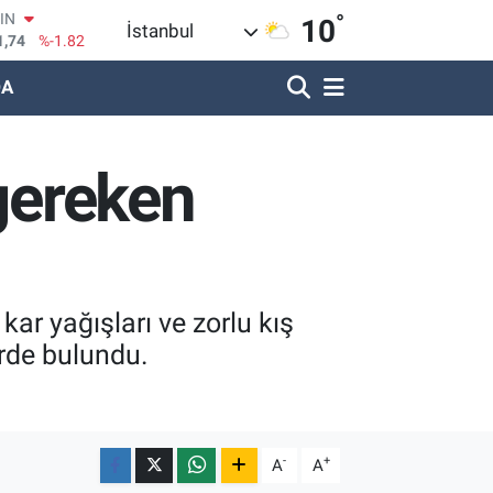
1,74
%-1.82
°
10
R
İstanbul
620
%0.02
DA
690
%0.19
LİN
380
%0.18
IN
 gereken
09000
%0.19
100
8,00
%0
kar yağışları ve zorlu kış
erde bulundu.
-
+
A
A