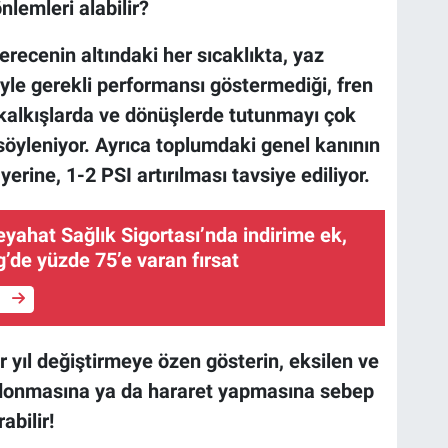
nlemleri alabilir?
recenin altındaki her sıcaklıkta, yaz
iyle gerekli performansı göstermediği, fren
, kalkışlarda ve dönüşlerde tutunmayı çok
söyleniyor. Ayrıca toplumdaki genel kanının
erine, 1-2 PSI artırılması tavsiye ediliyor.
eyahat Sağlık Sigortası’nda indirime ek,
’de yüzde 75’e varan fırsat
e
 yıl değiştirmeye özen gösterin, eksilen ve
 donmasına ya da hararet yapmasına sebep
abilir!