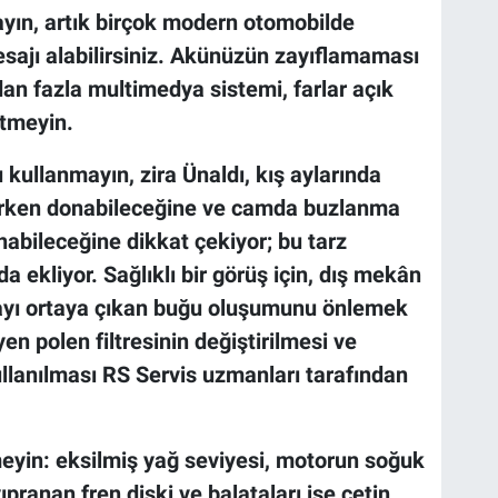
ın, artık birçok modern otomobilde
esajı alabilirsiniz. Akünüzün zayıflamaması
an fazla multimedya sistemi, farlar açık
 etmeyin.
ullanmayın, zira Ünaldı, kış aylarında
ürken donabileceğine ve camda buzlanma
nabileceğine dikkat çekiyor; bu tarz
da ekliyor. Sağlıklı bir görüş için, dış mekân
layı ortaya çıkan buğu oluşumunu önlemek
yen polen filtresinin değiştirilmesi ve
llanılması RS Servis uzmanları tarafından
yin: eksilmiş yağ seviyesi, motorun soğuk
ıpranan fren diski ve balataları ise çetin