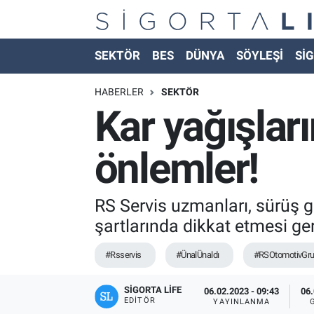
Nöbetçi Eczaneler
SEKTÖR
BES
DÜNYA
SÖYLEŞİ
SİG
Hava Durumu
HABERLER
SEKTÖR
Kar yağışlar
Namaz Vakitleri
önlemler!
Trafik Durumu
Süper Lig Puan Durumu ve Fikstür
RS Servis uzmanları, sürüş gü
şartlarında dikkat etmesi g
Tüm Manşetler
#Rsservis
#ÜnalÜnaldı
#RSOtomotivGr
Son Dakika Haberleri
SIGORTA LIFE
06.02.2023 - 09:43
06.
EDITÖR
Haber Arşivi
YAYINLANMA