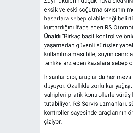
Zayıf akülerin düşük hava sıcaklık
eksik ve eski soğutma sıvısının 
hasarlara sebep olabileceği belirti
kurtardığını ifade eden RS Otomo
Ünaldı
"Birkaç basit kontrol ve ön
yaşamadan güvenli sürüşler yapabil
kullanılmaması bile, suyun camda
tehlike arz eden kazalara sebep ola
İnsanlar gibi, araçlar da her mev
duyuyor. Özellikle zorlu kar yağış
sahipleri pratik kontrollerle sürü
tutabiliyor. RS Servis uzmanları, s
kontroller sayesinde araçlarının 
çiziyor.