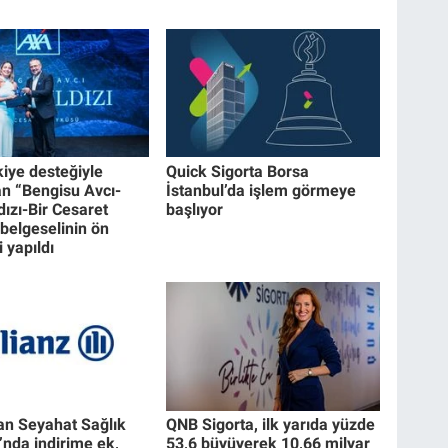
iye desteğiyle
Quick Sigorta Borsa
an “Bengisu Avcı-
İstanbul’da işlem görmeye
dızı-Bir Cesaret
başlıyor
belgeselinin ön
 yapıldı
dan Seyahat Sağlık
QNB Sigorta, ilk yarıda yüzde
’nda indirime ek,
53,6 büyüyerek 10,66 milyar