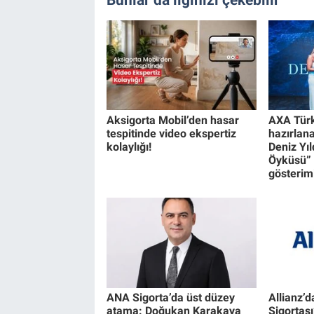
Aksigorta Mobil’den hasar
AXA Türk
tespitinde video ekspertiz
hazırlan
kolaylığı!
Deniz Yıl
Öyküsü” 
gösterimi
ANA Sigorta’da üst düzey
Allianz’
atama: Doğukan Karakaya
Sigortası