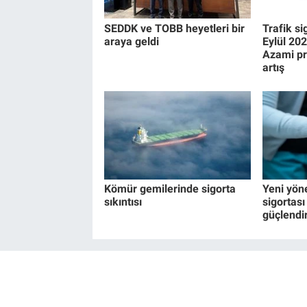
SEDDK ve TOBB heyetleri bir
Trafik si
araya geldi
Eylül 20
Azami pr
artış
Kömür gemilerinde sigorta
Yeni yön
sıkıntısı
sigortası 
güçlendi