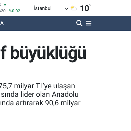
°
R
10
İstanbul
620
%0.02
DA
690
%0.19
LİN
380
%0.18
IN
if büyüklüğü
09000
%0.19
100
8,00
%0
OIN
1,74
%-1.82
75,7 milyar TL’ye ulaşan
asında lider olan Anadolu
ında artırarak 90,6 milyar