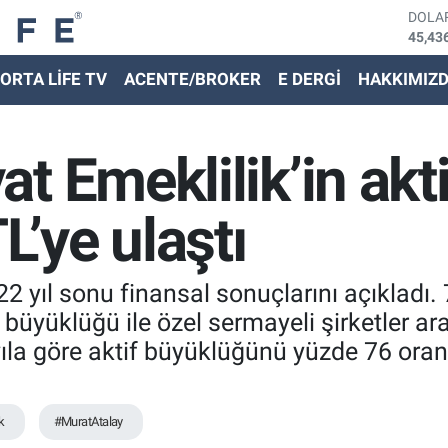
DOLA
45,43
EURO
ORTA LİFE TV
ACENTE/BROKER
E DERGİ
HAKKIMIZ
53,38
STER
61,60
G.ALT
t Emeklilik’in akt
6862,
BİST
14.59
L’ye ulaştı
BITC
79.59
2 yıl sonu finansal sonuçlarını açıkladı. 
 büyüklüğü ile özel sermayeli şirketler ar
yıla göre aktif büyüklüğünü yüzde 76 oran
k
#MuratAtalay