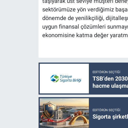
taşıyarak üst seviye müşteri den
sektörümüze yön verdiğimiz başarıl
dönemde de yenilikçiliği, dijitalle
uygun finansal çözümleri sunmayı 
ekonomisine katma değer yaratma
EDITÖRÜN SEÇTIĞI
TSB’den 2030 
hacme ulaşma
EDITÖRÜN SEÇTIĞI
Sigorta şirke