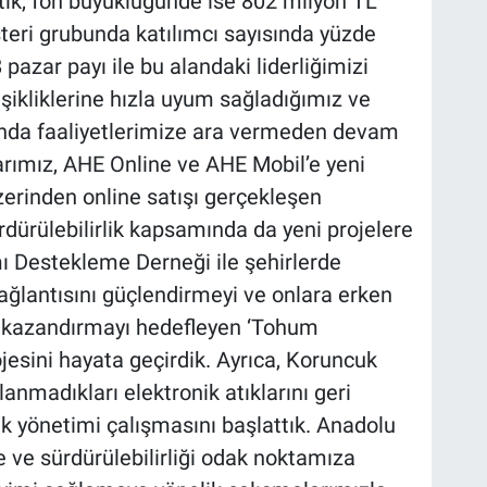
aştık, fon büyüklüğünde ise 802 milyon TL
şteri grubunda katılımcı sayısında yüzde
pazar payı ile bu alandaki liderliğimizi
ikliklerine hızla uyum sağladığımız ve
nda faaliyetlerimize ara vermeden devam
allarımız, AHE Online ve AHE Mobil’e yeni
üzerinden online satışı gerçekleşen
ürdürülebilirlik kapsamında da yeni projelere
ı Destekleme Derneği ile şehirlerde
ağlantısını güçlendirmeyi ve onlara erken
ğı kazandırmayı hedefleyen ‘Tohum
esini hayata geçirdik. Ayrıca, Koruncuk
lanmadıkları elektronik atıklarını geri
 yönetimi çalışmasını başlattık. Anadolu
e ve sürdürülebilirliği odak noktamıza