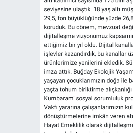
altı katılımcı sayısında 175 bini 
seviyesine ulaştık. 18 yaş altı mü
29,5, fon büyüklüğünde yüzde 26,8 
koruduk. Bu dönem, mevzuat değiş
dijitalleşme vizyonumuz kapsamı
ettiğimiz bir yıl oldu. Dijital kan
işlevler kazandırdık, bu kanallar 
ürünlerimize yenilerini ekledik. S
imza attık. Buğday Ekolojik Yaşam
yaşayan çocuklarımızın doğa ile b
yaşta tohum biriktirme alışkanlı
Kumbaram’ sosyal sorumluluk proj
Vakfı yararına çalışanlarımızın kul
dönüştürmelerine imkân veren atık
Hayat Emeklilik olarak dijitalleşm