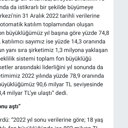
ında da istikrarlı bir şekilde büyümeye
ezi'nin 31 Aralık 2022 tarihli verilerine
e otomatik katılım toplamından oluşan
fon büyüklüğümüz yıl başına göre yüzde 74,8
, katılımcı sayımız ise yüzde 14,3 oranında
n yanı sıra şirketimiz 1,3 milyona yaklaşan
meklilik sistemi toplam fon büyüklüğü
etler arasındaki liderliğini yıl sonunda da
etimimiz 2022 yılında yüzde 78,9 oranında
 büyüklüğ
ü
müz 90,6 milyar TL seviyesinde
4 milyar TL’ye ulaştı” dedi.
nu aştı”
dü: “2022 yıl sonu verilerine göre; 18 yaş