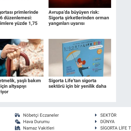
gortası primlerinde
Avrupa’da büyüyen risk:
26 düzenlemesi:
Sigorta şirketlerinden orman
imlere yüzde 1,75
yangınları uyarısı
etmelik, yaşlı bakım
Sigorta Life'tan sigorta
için altyapıyı
sektörü için bir yenilik daha
riyor
Nöbetçi Eczaneler
SEKTÖR
Hava Durumu
DÜNYA
Namaz Vakitleri
SİGORTA LİFE 