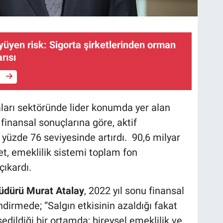
üyen risk: Sigorta şirketlerinden orman
rısı
e
aları sektöründe lider konumda yer alan
finansal sonuçlarına göre, aktif
 yüzde 76 seviyesinde artırdı. 90,6 milyar
et, emeklilik sistemi toplam fon
çıkardı.
üdürü Murat Atalay
, 2022 yıl sonu finansal
ndirmede; “Salgın etkisinin azaldığı fakat
dildiği bir ortamda; bireysel emeklilik ve