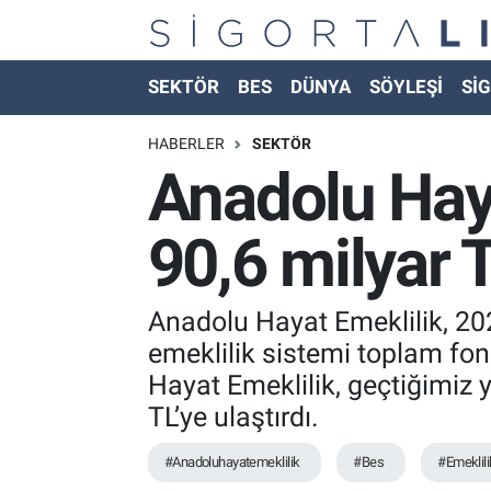
Nöbetçi Eczaneler
SEKTÖR
BES
DÜNYA
SÖYLEŞİ
SİG
Hava Durumu
HABERLER
SEKTÖR
Anadolu Haya
Namaz Vakitleri
90,6 milyar T
Trafik Durumu
Süper Lig Puan Durumu ve Fikstür
Anadolu Hayat Emeklilik, 202
emeklilik sistemi toplam fon
Tüm Manşetler
Hayat Emeklilik, geçtiğimiz 
TL’ye ulaştırdı.
Son Dakika Haberleri
#Anadoluhayatemeklilik
#Bes
#Emeklili
Haber Arşivi