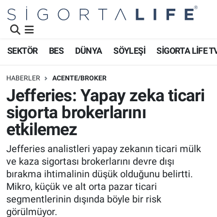
Nöbetçi Eczaneler
SEKTÖR
BES
DÜNYA
SÖYLEŞİ
SİGORTA LİFE T
Hava Durumu
HABERLER
ACENTE/BROKER
Namaz Vakitleri
Jefferies: Yapay zeka ticari
sigorta brokerlarını
Trafik Durumu
etkilemez
Süper Lig Puan Durumu ve Fikstür
Jefferies analistleri yapay zekanın ticari mülk
ve kaza sigortası brokerlarını devre dışı
Tüm Manşetler
bırakma ihtimalinin düşük olduğunu belirtti.
Son Dakika Haberleri
Mikro, küçük ve alt orta pazar ticari
segmentlerinin dışında böyle bir risk
Haber Arşivi
görülmüyor.