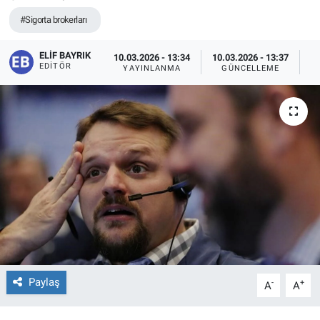
#Sigorta brokerları
ELIF BAYRIK
10.03.2026 - 13:34
10.03.2026 - 13:37
EDITÖR
YAYINLANMA
GÜNCELLEME
O
Paylaş
-
+
A
A