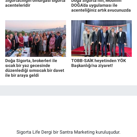
Sigortacılığın omurgası sigorta
Doğa Sigorta’nın, Mobilim
acenteleridir
DOĞA’da uygulaması ile
acenteliğiniz artık avucunuzda
Doğa Sigorta, brokerleri ile
TOBB-SAİK heyetinden YÖK
sıcak bir yaz gecesinde
Başkanlığı'na ziyaret!
düzenlediği sımsıcak bir davet
ile bir araya geldi
Sigorta Life Dergi bir Santra Marketing kuruluşudur.