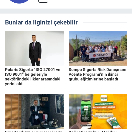
Bunlar da ilginizi çekebilir
Polaris Sigorta “ISO 27001 ve
Sompo Sigorta Risk Danışmanı
ISO 9001” belgeleriyle
Acente Programı’nın ikinci
sektöründeki ilkler arasındaki
grubu eğitimlerine başladı
yerini aldı