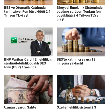
BES ve Otomatik Katılımda
Bireysel Emeklilik Sisteminde
tarihi zirve: Fon büyüklüğü 2,4
büyüme sürüyor: Toplam fon
Trilyon TL’yi aştı
büyüklüğü 2,4 Trilyon TL’ye
ulaştı
BNP Paribas Cardif Emeklilik’in
BES’te katılımcı sayısı 18
sürdürülebilirlik odaklı BES
milyona yaklaştı!
fonu (BSR) 1 yaşında
Uzman uyardı: Sahte
Özel emeklilik sistemi 2,3