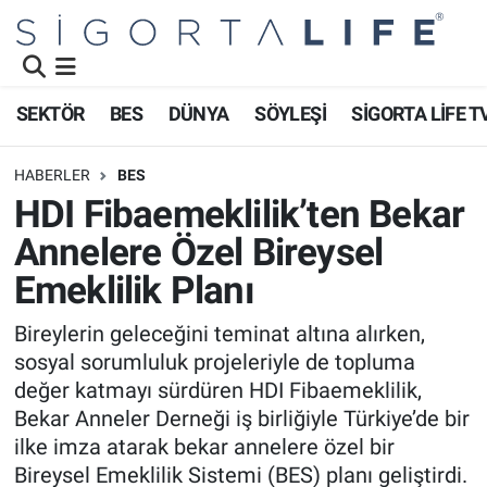
Nöbetçi Eczaneler
SEKTÖR
BES
DÜNYA
SÖYLEŞİ
SİGORTA LİFE T
Hava Durumu
HABERLER
BES
Namaz Vakitleri
HDI Fibaemeklilik’ten Bekar
Annelere Özel Bireysel
Trafik Durumu
Emeklilik Planı
Süper Lig Puan Durumu ve Fikstür
Bireylerin geleceğini teminat altına alırken,
sosyal sorumluluk projeleriyle de topluma
Tüm Manşetler
değer katmayı sürdüren HDI Fibaemeklilik,
Son Dakika Haberleri
Bekar Anneler Derneği iş birliğiyle Türkiye’de bir
ilke imza atarak bekar annelere özel bir
Haber Arşivi
Bireysel Emeklilik Sistemi (BES) planı geliştirdi.