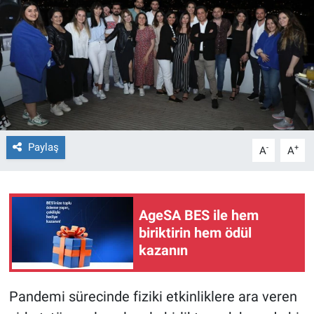
Paylaş
-
+
A
A
AgeSA BES ile hem
biriktirin hem ödül
kazanın
Pandemi sürecinde fiziki etkinliklere ara veren