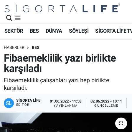
Nöbetçi Eczaneler
SEKTÖR
BES
DÜNYA
SÖYLEŞİ
SİGORTA LİFE T
Hava Durumu
HABERLER
BES
Namaz Vakitleri
Fibaemeklilik yazı birlikte
karşıladı
Trafik Durumu
Fibaemeklilik çalışanları yazı hep birlikte
Süper Lig Puan Durumu ve Fikstür
karşıladı.
Tüm Manşetler
SIGORTA LIFE
01.06.2022 - 11:58
02.06.2022 - 10:11
EDITÖR
YAYINLANMA
GÜNCELLEME
Son Dakika Haberleri
Haber Arşivi