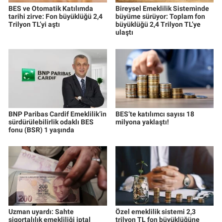
BES ve Otomatik Katılımda
Bireysel Emeklilik Sisteminde
tarihi zirve: Fon büyüklüğü 2,4
büyüme sürüyor: Toplam fon
Trilyon TL’yi aştı
büyüklüğü 2,4 Trilyon TL’ye
ulaştı
BNP Paribas Cardif Emeklilik’in
BES’te katılımcı sayısı 18
sürdürülebilirlik odaklı BES
milyona yaklaştı!
fonu (BSR) 1 yaşında
Uzman uyardı: Sahte
Özel emeklilik sistemi 2,3
sigortalılık emekliliği iptal
trilyon TL fon büyüklüğüne