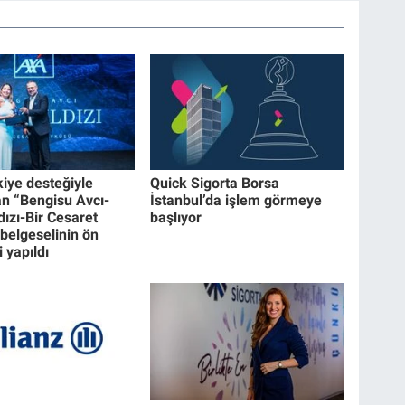
iye desteğiyle
Quick Sigorta Borsa
an “Bengisu Avcı-
İstanbul’da işlem görmeye
dızı-Bir Cesaret
başlıyor
belgeselinin ön
 yapıldı