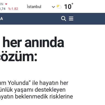
°
R
10
İstanbul
620
%0.02
DA
690
%0.19
LİN
380
%0.18
IN
 her anında
09000
%0.19
100
8,00
%0
çözüm:
m Yolunda” ile hayatın her
günlük yaşamı destekleyen
hayatın beklenmedik risklerine