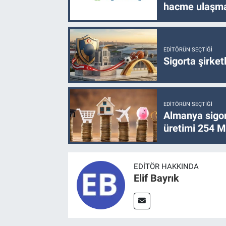
hacme ulaşma
EDITÖRÜN SEÇTIĞI
Sigorta şirke
EDITÖRÜN SEÇTIĞI
Almanya sigor
üretimi 254 Mi
EDITÖR HAKKINDA
Elif Bayrık