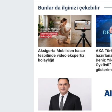
Bunlar da ilginizi çekebilir
Aksigorta Mobil’den hasar
AXA Türk
tespitinde video ekspertiz
hazırlan
kolaylığı!
Deniz Yıl
Öyküsü” 
gösterimi