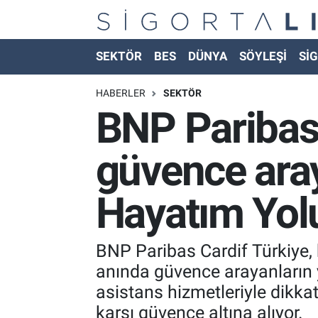
Nöbetçi Eczaneler
SEKTÖR
BES
DÜNYA
SÖYLEŞİ
SİG
Hava Durumu
HABERLER
SEKTÖR
BNP Paribas 
Namaz Vakitleri
güvence ara
Trafik Durumu
Hayatım Yol
Süper Lig Puan Durumu ve Fikstür
Tüm Manşetler
BNP Paribas Cardif Türkiye,
anında güvence arayanların 
Son Dakika Haberleri
asistans hizmetleriyle dikkat
Haber Arşivi
karşı güvence altına alıyor.