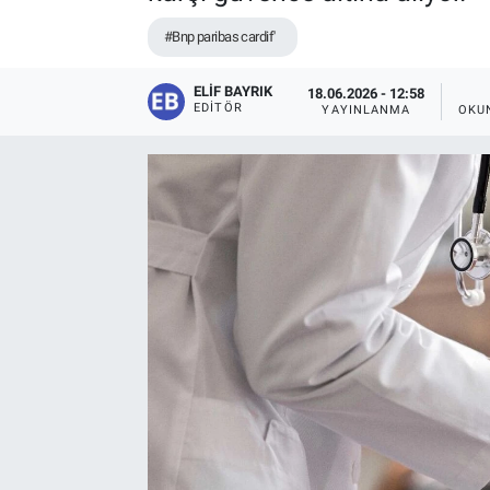
#Bnp paribas cardif'
ELIF BAYRIK
18.06.2026 - 12:58
EDITÖR
YAYINLANMA
OKU