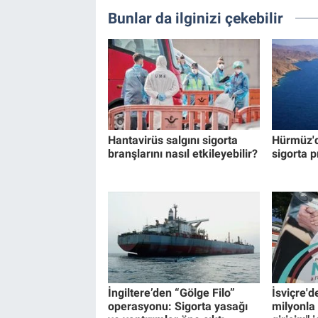
Bunlar da ilginizi çekebilir
Hantavirüs salgını sigorta
Hürmüz'
branşlarını nasıl etkileyebilir?
sigorta p
İngiltere’den “Gölge Filo”
İsviçre'd
operasyonu: Sigorta yasağı
milyonla