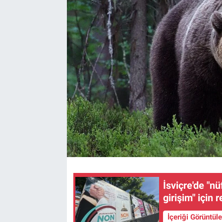
İsviçre'de "n
girişim" için
İçeriği Görüntül