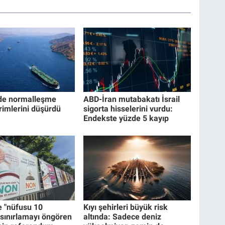
de normalleşme
ABD-İran mutabakatı İsrail
rimlerini düşürdü
sigorta hisselerini vurdu:
Endekste yüzde 5 kayıp
e "nüfusu 10
Kıyı şehirleri büyük risk
 sınırlamayı öngören
altında: Sadece deniz