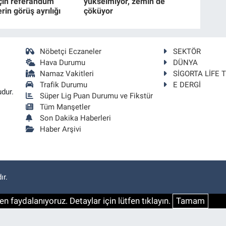
için referandum
yükselmiyor, zemin de
rin görüş ayrılığı
çöküyor
Nöbetçi Eczaneler
SEKTÖR
Hava Durumu
DÜNYA
Namaz Vakitleri
SİGORTA LİFE 
Trafik Durumu
E DERGİ
udur.
Süper Lig Puan Durumu ve Fikstür
Tüm Manşetler
Son Dakika Haberleri
Haber Arşivi
ır.
n faydalanıyoruz. Detaylar için lütfen tıklayın.
Tamam