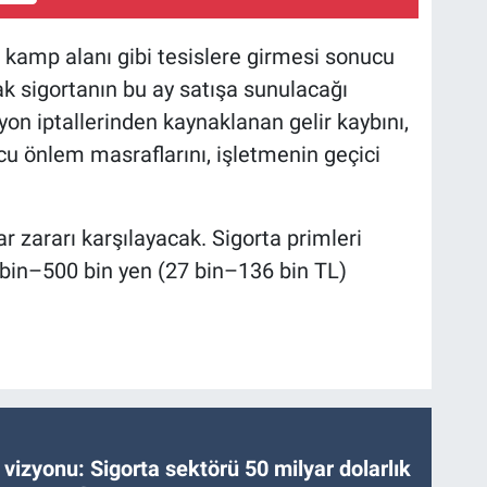
ve kamp alanı gibi tesislere girmesi sonucu
ak sigortanın bu ay satışa sunulacağı
on iptallerinden kaynaklanan gelir kaybını,
yucu önlem masraflarını, işletmenin geçici
r zararı karşılayacak. Sigorta primleri
bin–500 bin yen (27 bin–136 bin TL)
vizyonu: Sigorta sektörü 50 milyar dolarlık