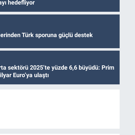
yı hedefliyor
tlerinden Türk sporuna güçlü destek
ta sektörü 2025’te yüzde 6,6 büyüdü: Prim
lyar Euro’ya ulaştı