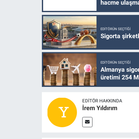
hacme ulaşma
EDITÖRÜN SEÇTIĞI
Sigorta şirke
EDITÖRÜN SEÇTIĞI
Almanya sigor
üretimi 254 Mi
EDITÖR HAKKINDA
İrem Yıldırım