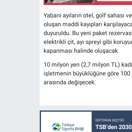
Yabani ayıların otel, golf sahası 
oluşan maddi kayıpları karşılayac
duyuruldu. Bu yeni paket rezervasy
elektrikli çit, ayı spreyi gibi koru
kapanması halinde oluşacak
10 milyon yen (2,7 milyon TL) kada
işletmenin büyüklüğüne göre 100 
arasında değişecek.
EDITÖRÜN SEÇTIĞI
TSB’den 2030 