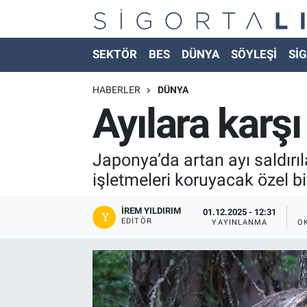
Nöbetçi Eczaneler
SEKTÖR
BES
DÜNYA
SÖYLEŞİ
SİG
Hava Durumu
HABERLER
DÜNYA
Ayılara karşı
Namaz Vakitleri
Trafik Durumu
Japonya’da artan ayı saldırıla
işletmeleri koruyacak özel bi
Süper Lig Puan Durumu ve Fikstür
İREM YILDIRIM
01.12.2025 - 12:31
EDITÖR
YAYINLANMA
O
Tüm Manşetler
Son Dakika Haberleri
Haber Arşivi