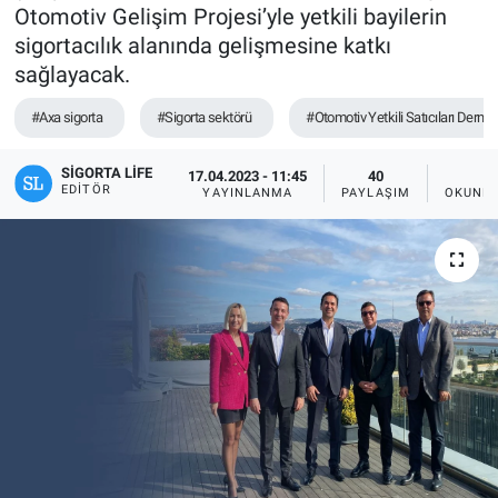
Otomotiv Gelişim Projesi’yle yetkili bayilerin
sigortacılık alanında gelişmesine katkı
sağlayacak.
#Axa sigorta
#Sigorta sektörü
#Otomotiv Yetkili Satıcıları Derneğ
SIGORTA LIFE
17.04.2023 - 11:45
40
2
EDITÖR
YAYINLANMA
PAYLAŞIM
OKUNMA