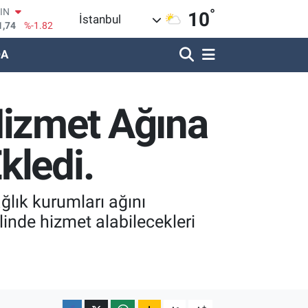
1,74
%-1.82
°
10
R
İstanbul
620
%0.02
DA
690
%0.19
LİN
380
%0.18
IN
Hizmet Ağına
09000
%0.19
100
8,00
%0
kledi.
ğlık kurumları ağını
linde hizmet alabilecekleri
-
+