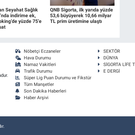
dan Seyahat Sağlık
QNB Sigorta, ilk yarıda yüzde
’nda indirime ek,
53,6 büyüyerek 10,66 milyar
king’de yüzde 75’e
TL prim üretimine ulaştı
sat
Nöbetçi Eczaneler
SEKTÖR
Hava Durumu
DÜNYA
Namaz Vakitleri
SİGORTA LİFE 
Trafik Durumu
E DERGİ
udur.
Süper Lig Puan Durumu ve Fikstür
Tüm Manşetler
Son Dakika Haberleri
Haber Arşivi
ır.