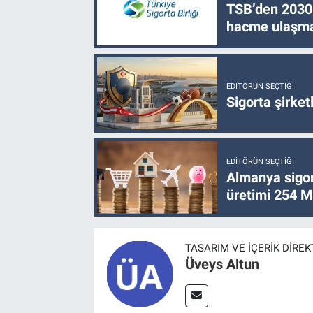
TSB’den 2030 
hacme ulaşma
EDITÖRÜN SEÇTIĞI
Sigorta şirke
EDITÖRÜN SEÇTIĞI
Almanya sigor
üretimi 254 Mi
TASARIM VE İÇERIK DIRE
Üveys Altun