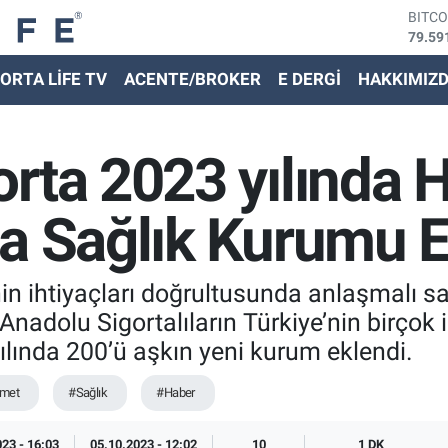
79.59
DOLA
45,43
EURO
ORTA LİFE TV
ACENTE/BROKER
E DERGİ
HAKKIMIZ
53,38
STER
61,60
G.ALT
rta 2023 yılında 
6862,
BİST
14.59
a Sağlık Kurumu E
in ihtiyaçları doğrultusunda anlaşmalı sa
adolu Sigortalıların Türkiye’nin birçok i
lında 200’ü aşkın yeni kurum eklendi.
zmet
#Sağlık
#Haber
23 - 16:03
05.10.2023 - 12:02
10
1 DK