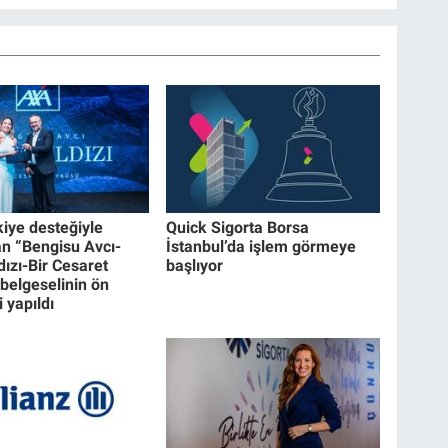
iye desteğiyle
Quick Sigorta Borsa
an “Bengisu Avcı-
İstanbul’da işlem görmeye
dızı-Bir Cesaret
başlıyor
belgeselinin ön
 yapıldı