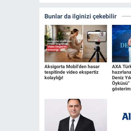
Bunlar da ilginizi çekebilir
Aksigorta Mobil’den hasar
AXA Türk
tespitinde video ekspertiz
hazırlan
kolaylığı!
Deniz Yıl
Öyküsü” 
gösterimi