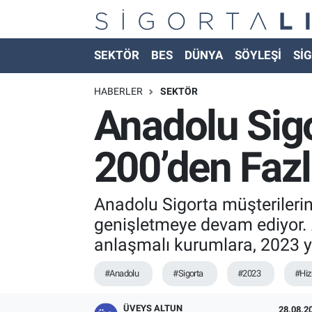
Nöbetçi Eczaneler
SEKTÖR
BES
DÜNYA
SÖYLEŞİ
SİG
Hava Durumu
HABERLER
SEKTÖR
Anadolu Sigo
Namaz Vakitleri
200’den Fazl
Trafik Durumu
Süper Lig Puan Durumu ve Fikstür
Anadolu Sigorta müşterilerin
genişletmeye devam ediyor. An
Tüm Manşetler
anlaşmalı kurumlara, 2023 yı
Son Dakika Haberleri
#Anadolu
#Sigorta
#2023
#Hi
Haber Arşivi
ÜVEYS ALTUN
28.08.20