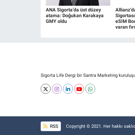
ANA Sigorta’da üst düzey
Allianz’
atama: Doğukan Karakaya
Sigortası
GMY oldu
eSIM Boo
varan fır
Sigorta Life Dergi bir Santra Marketing kuruluş
RSS
Copyright © 2021. Her hakkı saklıd