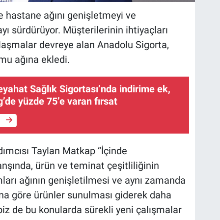
e hastane ağını genişletmeyi ve
yı sürdürüyor. Müşterilerinin ihtiyaçları
laşmalar devreye alan Anadolu Sigorta,
umu ağına ekledi.
eyahat Sağlık Sigortası’nda indirime ek,
’de yüzde 75’e varan fırsat
e
ımcısı Taylan Matkap “İçinde
ında, ürün ve teminat çeşitliliğinin
mları ağının genişletilmesi ve aynı zamanda
cına göre ürünler sunulması giderek daha
 biz de bu konularda sürekli yeni çalışmalar