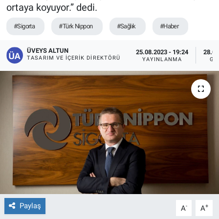
ortaya koyuyor.” dedi.
#Sigorta
#Türk Nippon
#Sağlık
#Haber
ÜVEYS ALTUN
25.08.2023 - 19:24
28.08
TASARIM VE İÇERIK DIREKTÖRÜ
YAYINLANMA
GÜ
Paylaş
-
+
A
A