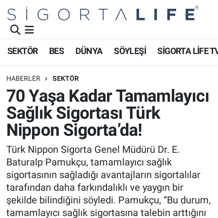
Nöbetçi Eczaneler
SEKTÖR
BES
DÜNYA
SÖYLEŞİ
SİGORTA LİFE T
Hava Durumu
HABERLER
SEKTÖR
Namaz Vakitleri
70 Yaşa Kadar Tamamlayıcı
Sağlık Sigortası Türk
Trafik Durumu
Nippon Sigorta’da!
Süper Lig Puan Durumu ve Fikstür
Türk Nippon Sigorta Genel Müdürü Dr. E.
Baturalp Pamukçu, tamamlayıcı sağlık
Tüm Manşetler
sigortasının sağladığı avantajların sigortalılar
Son Dakika Haberleri
tarafından daha farkındalıklı ve yaygın bir
şekilde bilindiğini söyledi. Pamukçu, “Bu durum,
Haber Arşivi
tamamlayıcı sağlık sigortasına talebin arttığını