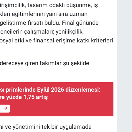
irişimcilik, tasarım odaklı düşünme, iş
leri eğitimlerinin yanı sıra uzman
geliştirme fırsatı buldu. Final gününde
ncilerin çalışmaları; yenilikçilik,
sosyal etki ve finansal erişime katkı kriterleri
dereceye giren takımlar şu şekilde
ası primlerinde Eylül 2026 düzenlemesi:
e yüzde 1,75 artış
e
ni ve yönetimini tek bir uygulamada