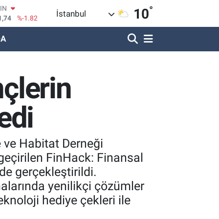
1,74
%-1.82
°
10
İstanbul
R
620
%0.02
DA
690
%0.19
LİN
380
%0.18
IN
nçlerin
09000
%0.19
100
8,00
%0
edi
e ve Habitat Derneği
geçirilen FinHack: Finansal
e gerçekleştirildi.
malarında yenilikçi çözümler
knoloji hediye çekleri ile