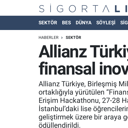
Nöbetçi Eczaneler
SEKTÖR
BES
DÜNYA
SÖYLEŞİ
SİG
Hava Durumu
HABERLER
SEKTÖR
Allianz Türki
Namaz Vakitleri
finansal ino
Trafik Durumu
Süper Lig Puan Durumu ve Fikstür
Allianz Türkiye, Birleşmiş M
ortaklığıyla yürütülen “Fina
Tüm Manşetler
Erişim Hackathonu, 27-28 Haz
İstanbul’daki lise öğrenciler
Son Dakika Haberleri
geliştirmek üzere bir araya ge
Haber Arşivi
ödüllendirildi.