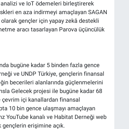
 analizi ve IoT ödemeleri birleştirerek
al riskleri en aza indirmeyi amaçlayan SAGAN
n olarak gençler için yapay zekâ destekli
önetme aracı tasarlayan Parova üçüncülük
nda bugüne kadar 5 binden fazla gence
rneği ve UNDP Türkiye, gençlerin finansal
eğin becerileri alanlarında güçlenmelerini
sla Gelecek projesi ile bugüne kadar 68
e çevrim içi kanallardan finansal
etapta 10 bin gence ulaşmayı amaçlayan
llianz YouTube kanalı ve Habitat Derneği web
k gençlerin erişimine açık.