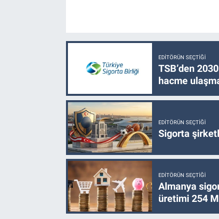
EDITÖRÜN SEÇTIĞI
TSB’den 2030 
hacme ulaşma
EDITÖRÜN SEÇTIĞI
Sigorta şirke
EDITÖRÜN SEÇTIĞI
Almanya sigor
üretimi 254 Mi