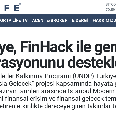
79.59
DOLA
45,43
EURO
ORTA LİFE TV
ACENTE/BROKER
E DERGİ
HAKKIMIZ
53,38
STER
61,60
G.ALT
ye, FinHack ile ge
6862,
BİST
14.59
vasyonunu destekl
illetler Kalkınma Programı (UNDP) Türkiy
nsla Gelecek” projesi kapsamında hayata 
iran tarihleri arasında İstanbul Modern’d
ini finansal erişim ve finansal gelecek te
tiren etkinlikte dereceye giren takımlar te