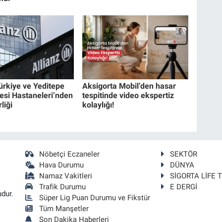
ürkiye ve Yeditepe
Aksigorta Mobil’den hasar
tesi Hastaneleri’nden
tespitinde video ekspertiz
liği
kolaylığı!
Nöbetçi Eczaneler
SEKTÖR
Hava Durumu
DÜNYA
Namaz Vakitleri
SİGORTA LİFE 
Trafik Durumu
E DERGİ
udur.
Süper Lig Puan Durumu ve Fikstür
Tüm Manşetler
Son Dakika Haberleri