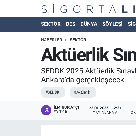
Nöbetçi Eczaneler
SEKTÖR
BES
DÜNYA
SÖYLEŞİ
SİG
Hava Durumu
HABERLER
SEKTÖR
Aktüerlik Sın
Namaz Vakitleri
Trafik Durumu
SEDDK 2025 Aktüerlik Sınavları
Ankara’da gerçekleşecek.
Süper Lig Puan Durumu ve Fikstür
#SEDDK
#Aktüerlik
Tüm Manşetler
İLMINUR ATÇI
22.01.2025 - 12:21
EDITÖR
YAYINLANMA
OK
Son Dakika Haberleri
Haber Arşivi