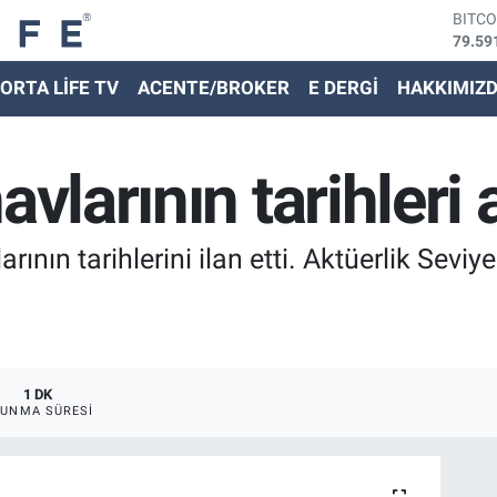
79.59
DOLA
45,43
EURO
ORTA LİFE TV
ACENTE/BROKER
E DERGİ
HAKKIMIZ
53,38
STER
61,60
G.ALT
avlarının tarihleri 
6862,
BİST
14.59
nın tarihlerini ilan etti. Aktüerlik Seviye
1 DK
UNMA SÜRESI