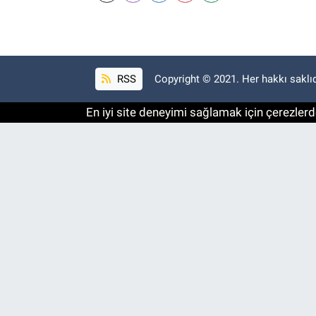
RSS
Copyright © 2021. Her hakkı saklıd
En iyi site deneyimi sağlamak için çerezlerde