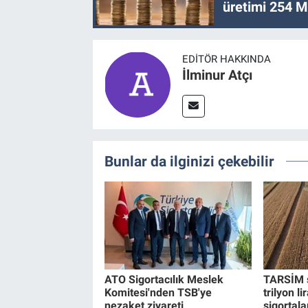
üretimi 254 Mi
EDITÖR HAKKINDA
İlminur Atçı
Bunlar da ilginizi çekebilir
ATO Sigortacılık Meslek
TARSİM s
Komitesi'nden TSB'ye
trilyon li
nezaket ziyareti
sigortala