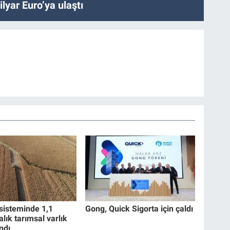
lyar Euro’ya ulaştı
isteminde 1,1
Gong, Quick Sigorta için çaldı
ralık tarımsal varlık
ndı