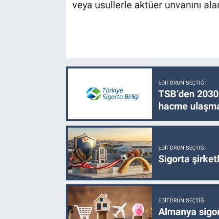
veya usullerle aktüer unvanını ala
EDITÖRÜN SEÇTIĞI
TSB’den 2030 
hacme ulaşma
EDITÖRÜN SEÇTIĞI
Sigorta şirke
EDITÖRÜN SEÇTIĞI
Almanya sigor