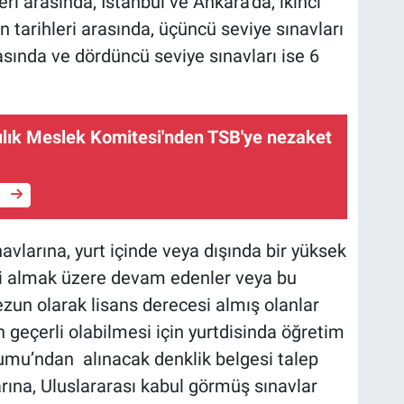
eri arasında, İstanbul ve Ankara’da, ikinci
n tarihleri arasında, üçüncü seviye sınavları
sında ve dördüncü seviye sınavları ise 6
ılık Meslek Komitesi'nden TSB'ye nezaket
e
navlarına, yurt içinde veya dışında bir yüksek
i almak üzere devam edenler veya bu
un olarak lisans derecesi almış olanlar
 geçerli olabilmesi için yurtdisinda öğretim
mu’ndan alınacak denklik belgesi talep
rına, Uluslararası kabul görmüş sınavlar