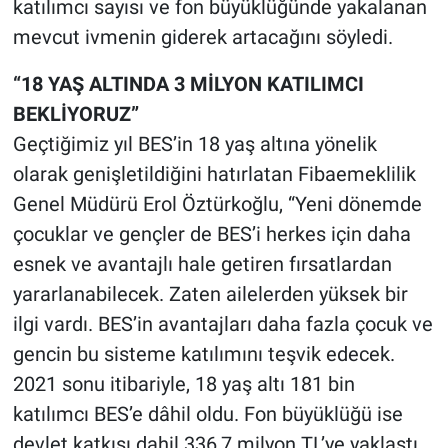
katılımcı sayısı ve fon büyüklüğünde yakalanan
mevcut ivmenin giderek artacağını söyledi.
“18 YAŞ ALTINDA 3 MİLYON KATILIMCI
BEKLİYORUZ”
Geçtiğimiz yıl BES’in 18 yaş altına yönelik
olarak genişletildiğini hatırlatan Fibaemeklilik
Genel Müdürü Erol Öztürkoğlu, “Yeni dönemde
çocuklar ve gençler de BES’i herkes için daha
esnek ve avantajlı hale getiren fırsatlardan
yararlanabilecek. Zaten ailelerden yüksek bir
ilgi vardı. BES’in avantajları daha fazla çocuk ve
gencin bu sisteme katılımını teşvik edecek.
2021 sonu itibariyle, 18 yaş altı 181 bin
katılımcı BES’e dâhil oldu. Fon büyüklüğü ise
devlet katkısı dahil 336,7 milyon TL’ye yaklaştı.