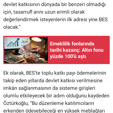
devlet katkısının dünyada bir benzeri olmadığı
için, tasarrufl arını uzun erimli olarak
değerlendirmek isteyenlerin ilk adresi yine BES
olacak.”
Emeklilik fonlarında
tarihi kazanç: Altın fonu
yüzde 100'ü aştı
Ek olarak, BES’te toplu katkı payı ödemelerinin
takip eden yıllarda devlet katkısı verilmesine
imkân sağlanmasının da sisteme girişleri
olumlu etkileyecek bir adım olduğunu kaydeden
Öztürkoğlu, “Bu düzenleme katılımcıların
erkenden ödeyebileceği en yüksek meblağları