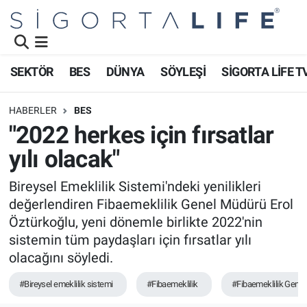
Nöbetçi Eczaneler
SEKTÖR
BES
DÜNYA
SÖYLEŞİ
SİGORTA LİFE T
Hava Durumu
HABERLER
BES
Namaz Vakitleri
"2022 herkes için fırsatlar
yılı olacak"
Trafik Durumu
Bireysel Emeklilik Sistemi'ndeki yenilikleri
Süper Lig Puan Durumu ve Fikstür
değerlendiren Fibaemeklilik Genel Müdürü Erol
Öztürkoğlu, yeni dönemle birlikte 2022'nin
Tüm Manşetler
sistemin tüm paydaşları için fırsatlar yılı
olacağını söyledi.
Son Dakika Haberleri
#Bireysel emeklilik sistemi
#Fibaemeklilik
#Fibaemeklilik Genel
Haber Arşivi