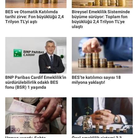
BES ve Otomatik Katılımda
Bireysel Emeklilik Sisteminde
tarihi zirve: Fon büyüklüğü 2,4
büyüme sürüyor: Toplam fon
Trilyon TL’yi aştı
büyüklüğü 2,4 Trilyon TL’ye
ulaştı
BNP Paribas Cardif Emeklilik’in
BES’te katılımcı sayısı 18
sürdürülebilirlik odaklı BES
milyona yaklaştı!
fonu (BSR) 1 yaşında
Uzman uyardı: Sahte
Özel emeklilik sistemi 2,3