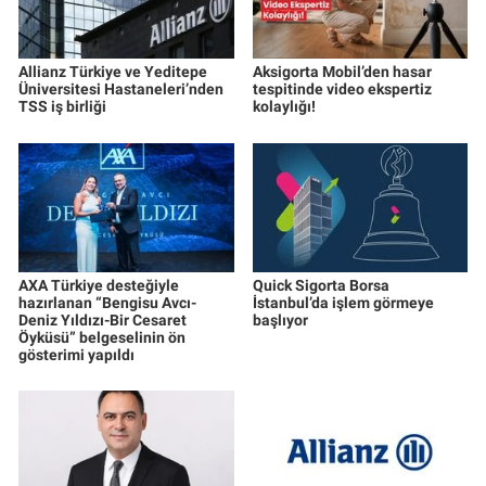
Allianz Türkiye ve Yeditepe
Aksigorta Mobil’den hasar
Üniversitesi Hastaneleri’nden
tespitinde video ekspertiz
TSS iş birliği
kolaylığı!
AXA Türkiye desteğiyle
Quick Sigorta Borsa
hazırlanan “Bengisu Avcı-
İstanbul’da işlem görmeye
Deniz Yıldızı-Bir Cesaret
başlıyor
Öyküsü” belgeselinin ön
gösterimi yapıldı