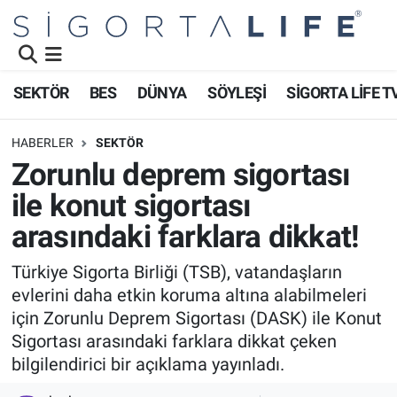
Nöbetçi Eczaneler
SEKTÖR
BES
DÜNYA
SÖYLEŞİ
SİGORTA LİFE T
Hava Durumu
HABERLER
SEKTÖR
Namaz Vakitleri
Zorunlu deprem sigortası
ile konut sigortası
Trafik Durumu
arasındaki farklara dikkat!
Süper Lig Puan Durumu ve Fikstür
Türkiye Sigorta Birliği (TSB), vatandaşların
evlerini daha etkin koruma altına alabilmeleri
Tüm Manşetler
için Zorunlu Deprem Sigortası (DASK) ile Konut
Son Dakika Haberleri
Sigortası arasındaki farklara dikkat çeken
bilgilendirici bir açıklama yayınladı.
Haber Arşivi