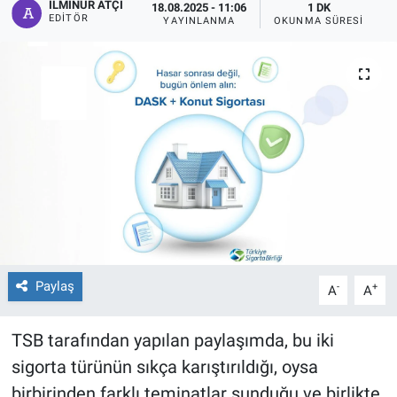
İLMINUR ATÇI
18.08.2025 - 11:06
1 DK
EDITÖR
YAYINLANMA
OKUNMA SÜRESI
Paylaş
-
+
A
A
TSB tarafından yapılan paylaşımda, bu iki
sigorta türünün sıkça karıştırıldığı, oysa
birbirinden farklı teminatlar sunduğu ve birlikte