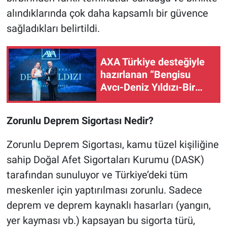
alındıklarında çok daha kapsamlı bir güvence
sağladıkları belirtildi.
AXA Türkiye desteğiyle
hazırlanan “Bengisu
Avcı-Deniz Yıldızı-Bir
Cesaret Öyküsü”
belgeselinin ön gösterimi
Zorunlu Deprem Sigortası Nedir?
yapıldı
Zorunlu Deprem Sigortası, kamu tüzel kişiliğine
sahip Doğal Afet Sigortaları Kurumu (DASK)
tarafından sunuluyor ve Türkiye’deki tüm
meskenler için yaptırılması zorunlu. Sadece
deprem ve deprem kaynaklı hasarları (yangın,
yer kayması vb.) kapsayan bu sigorta türü,