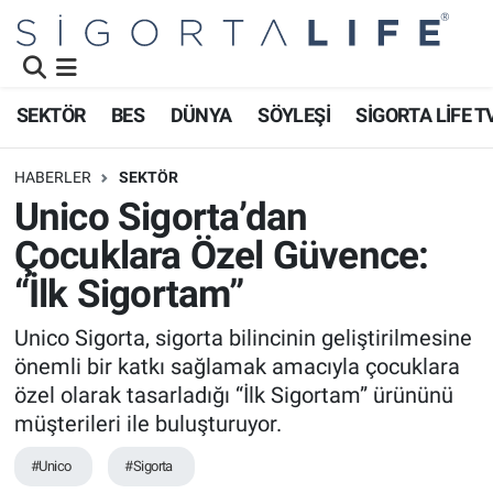
Nöbetçi Eczaneler
SEKTÖR
BES
DÜNYA
SÖYLEŞİ
SİGORTA LİFE T
Hava Durumu
HABERLER
SEKTÖR
Namaz Vakitleri
Unico Sigorta’dan
Çocuklara Özel Güvence:
Trafik Durumu
“İlk Sigortam”
Süper Lig Puan Durumu ve Fikstür
Unico Sigorta, sigorta bilincinin geliştirilmesine
önemli bir katkı sağlamak amacıyla çocuklara
Tüm Manşetler
özel olarak tasarladığı “İlk Sigortam” ürününü
Son Dakika Haberleri
müşterileri ile buluşturuyor.
#Unico
#Sigorta
Haber Arşivi