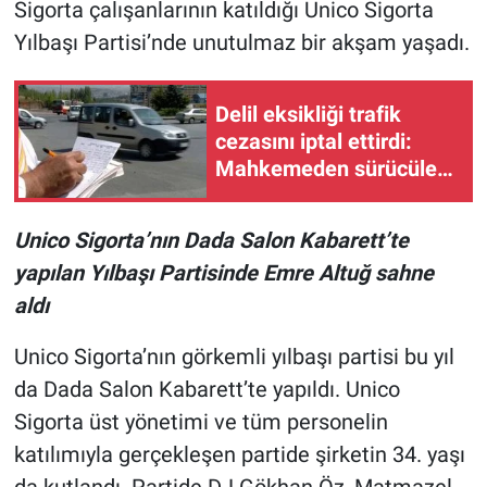
Sigorta çalışanlarının katıldığı Unico Sigorta
Yılbaşı Partisi’nde unutulmaz bir akşam yaşadı.
Delil eksikliği trafik
cezasını iptal ettirdi:
Mahkemeden sürücüler
için emsal niteliğinde
karar
Unico Sigorta’nın Dada Salon Kabarett’te
yapılan Yılbaşı Partisinde Emre Altuğ sahne
aldı
Unico Sigorta’nın görkemli yılbaşı partisi bu yıl
da Dada Salon Kabarett’te yapıldı. Unico
Sigorta üst yönetimi ve tüm personelin
katılımıyla gerçekleşen partide şirketin 34. yaşı