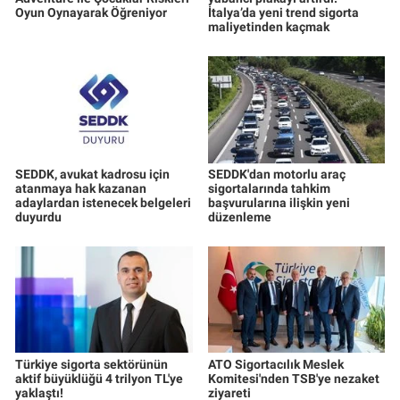
Oyun Oynayarak Öğreniyor
İtalya’da yeni trend sigorta
maliyetinden kaçmak
SEDDK, avukat kadrosu için
SEDDK'dan motorlu araç
atanmaya hak kazanan
sigortalarında tahkim
adaylardan istenecek belgeleri
başvurularına ilişkin yeni
duyurdu
düzenleme
Türkiye sigorta sektörünün
ATO Sigortacılık Meslek
aktif büyüklüğü 4 trilyon TL'ye
Komitesi'nden TSB'ye nezaket
yaklaştı!
ziyareti