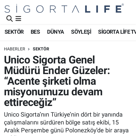
Nöbetçi Eczaneler
SEKTÖR
BES
DÜNYA
SÖYLEŞİ
SİGORTA LİFE T
Hava Durumu
HABERLER
SEKTÖR
Namaz Vakitleri
Unico Sigorta Genel
Müdürü Ender Güzeler:
Trafik Durumu
“Acente şirketi olma
Süper Lig Puan Durumu ve Fikstür
misyonumuzu devam
ettireceğiz”
Tüm Manşetler
Unico Sigorta’nın Türkiye’nin dört bir yanında
Son Dakika Haberleri
çalışmalarını sürdüren bölge satış ekibi, 15
Aralık Perşembe günü Polonezköy’de bir araya
Haber Arşivi