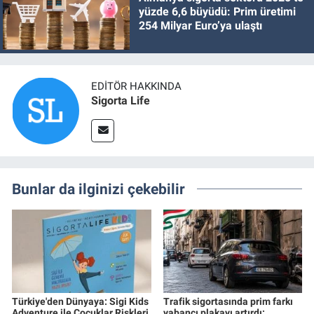
yüzde 6,6 büyüdü: Prim üretimi
254 Milyar Euro’ya ulaştı
EDITÖR HAKKINDA
Sigorta Life
Bunlar da ilginizi çekebilir
Türkiye'den Dünyaya: Sigi Kids
Trafik sigortasında prim farkı
Adventure ile Çocuklar Riskleri
yabancı plakayı artırdı: