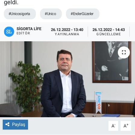
geldi.
#Unicosigorta
#Unico
#EnderGüzeler
SIGORTA LIFE
26.12.2022 - 13:40
26.12.2022 - 14:43
EDITÖR
YAYINLANMA
GÜNCELLEME
Paylaş
-
+
A
A