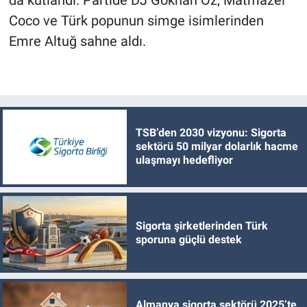
da kutlandı. Partide DJ Gökhan Öz, Matmazel
Coco ve Türk popunun simge isimlerinden
Emre Altuğ sahne aldı.
TSB’den 2030 vizyonu: Sigorta
sektörü 50 milyar dolarlık hacme
ulaşmayı hedefliyor
Sigorta şirketlerinden Türk
sporuna güçlü destek
Almanya sigorta sektörü 2025’te