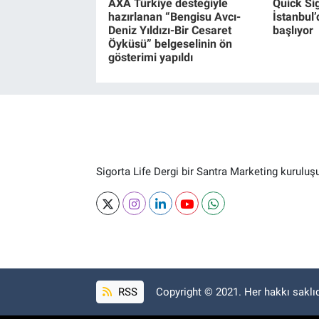
AXA Türkiye desteğiyle
Quick Si
hazırlanan “Bengisu Avcı-
İstanbul
Deniz Yıldızı-Bir Cesaret
başlıyor
Öyküsü” belgeselinin ön
gösterimi yapıldı
Sigorta Life Dergi bir Santra Marketing kuruluş
RSS
Copyright © 2021. Her hakkı saklıd