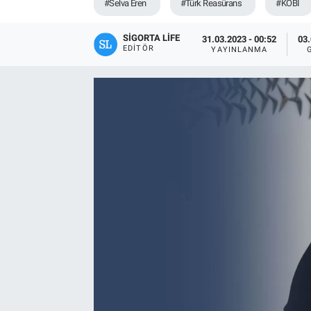
#Selva Eren
#Türk Reasürans
#KOBİ
SIGORTA LIFE
31.03.2023 - 00:52
03.
EDITÖR
YAYINLANMA