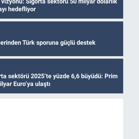
vizyonu: Sigorta sektörü 50 milyar dolarlık
yı hedefliyor
tlerinden Türk sporuna güçlü destek
ta sektörü 2025’te yüzde 6,6 büyüdü: Prim
lyar Euro’ya ulaştı