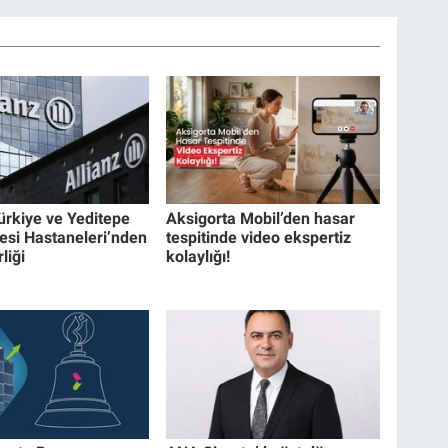
ürkiye ve Yeditepe
Aksigorta Mobil’den hasar
tesi Hastaneleri’nden
tespitinde video ekspertiz
liği
kolaylığı!