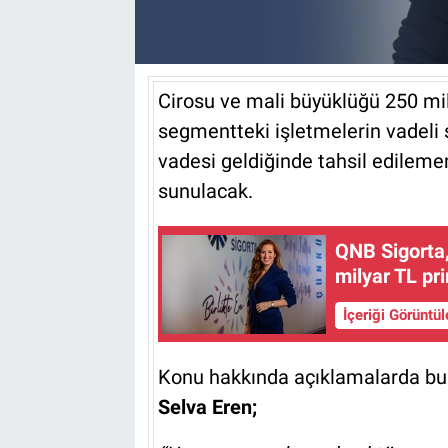
Cirosu ve mali büyüklüğü 250 mi
segmentteki işletmelerin vadeli s
vadesi geldiğinde tahsil edileme
sunulacak.
QNB Sigorta,
milyar TL pr
İçeriği Görüntü
Konu hakkında açıklamalarda b
Selva Eren;