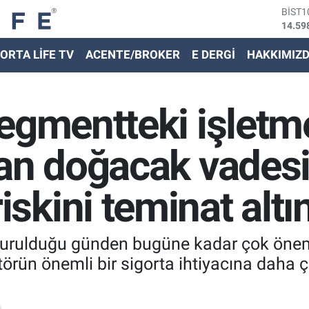
BITC
79.59
DOLA
ORTA LİFE TV
ACENTE/BROKER
E DERGİ
HAKKIMIZ
45,43
EURO
53,38
STER
egmentteki işletme
61,60
G.ALT
6862,
dan doğacak vades
BİST
14.59
kini teminat altın
 kurulduğu günden bugüne kadar çok önem
ktörün önemli bir sigorta ihtiyacına daha