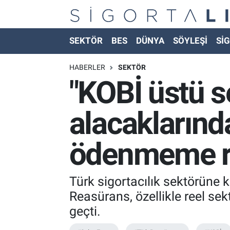
Nöbetçi Eczaneler
SEKTÖR
BES
DÜNYA
SÖYLEŞİ
SİG
Hava Durumu
HABERLER
SEKTÖR
"KOBİ üstü s
Namaz Vakitleri
alacakların
Trafik Durumu
ödenmeme ris
Süper Lig Puan Durumu ve Fikstür
Tüm Manşetler
Türk sigortacılık sektörüne
Reasürans, özellikle reel se
Son Dakika Haberleri
geçti.
Haber Arşivi