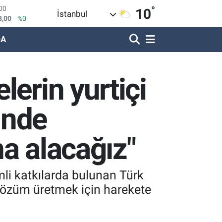
°
OIN
10
İstanbul
1,74
%-1.82
R
DA
620
%0.02
690
%0.19
LİN
lerin yurtiçi
380
%0.18
IN
09000
%0.19
inde
100
8,00
%0
a alacağız"
li katkılarda bulunan Türk
 çözüm üretmek için harekete