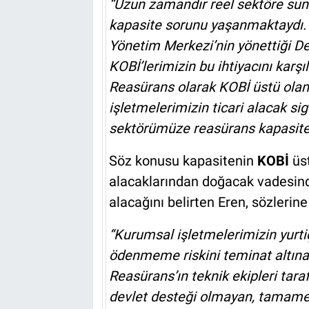
“Uzun zamandır reel sektöre sunu
kapasite sorunu yaşanmaktaydı. Te
Yönetim Merkezi’nin yönettiği Dev
KOBİ’lerimizin bu ihtiyacını karş
Reasürans olarak KOBİ üstü ola
işletmelerimizin ticari alacak sig
sektörümüze reasürans kapasite
Söz konusu kapasitenin
KOBİ
üst
alacaklarından doğacak vadesin
alacağını belirten Eren, sözlerin
“Kurumsal işletmelerimizin yurtiç
ödenmeme riskini teminat altı
Reasürans’ın teknik ekipleri tara
devlet desteği olmayan, tamamen 