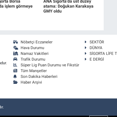
gorta Borsa
ANA Sigorta’da üst düzey
’da işlem görmeye
atama: Doğukan Karakaya
GMY oldu
Nöbetçi Eczaneler
SEKTÖR
Hava Durumu
DÜNYA
Namaz Vakitleri
SİGORTA LİFE 
Trafik Durumu
E DERGİ
udur.
Süper Lig Puan Durumu ve Fikstür
Tüm Manşetler
Son Dakika Haberleri
Haber Arşivi
ır.