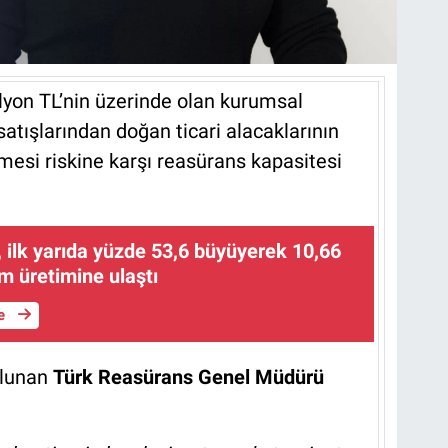
lyon TL’nin üzerinde olan kurumsal
atışlarından doğan ticari alacaklarının
mesi riskine karşı reasürans kapasitesi
 ilk yarıda yüzde 53,6 büyüyerek 10,66
im üretimine ulaştı
le
ulunan
Türk Reasürans Genel Müdürü