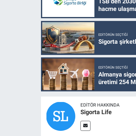
TSB’den 2030 
hacme ulaşma
EDITÖRÜN SEÇTIĞI
Sigorta şirke
EDITÖRÜN SEÇTIĞI
Almanya sigor
üretimi 254 Mi
EDITÖR HAKKINDA
Sigorta Life