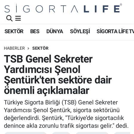
Nöbetçi Eczaneler
SEKTÖR
BES
DÜNYA
SÖYLEŞİ
SİGORTA LİFE T
Hava Durumu
HABERLER
SEKTÖR
Namaz Vakitleri
TSB Genel Sekreter
Yardımcısı Şenol
Trafik Durumu
Şentürk'ten sektöre dair
Süper Lig Puan Durumu ve Fikstür
önemli açıklamalar
Tüm Manşetler
Türkiye Sigorta Birliği (TSB) Genel Sekreter
Yardımcısı Şenol Şentürk, sigorta sektörünü
Son Dakika Haberleri
değerlendirdi. Şentürk, "Türkiye’de sigortacılık
denince akla zorunlu trafik sigortası gelir." dedi.
Haber Arşivi