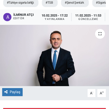
#Türkiye sigorta birliği
#TSB
#Şenol Şentürk
#Sigorta
İLMINUR ATÇI
10.02.2025 - 17:22
11.02.2025 - 11:53
EDITÖR
YAYINLANMA
GÜNCELLEME
Paylaş
-
+
A
A