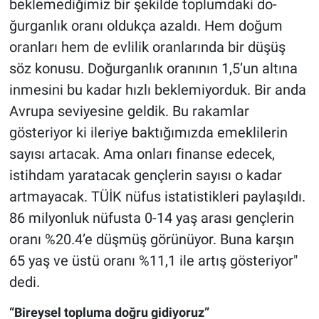
beklemediği­miz bir şekilde toplumdaki do­
ğurganlık oranı oldukça azaldı. Hem doğum
oranları hem de ev­lilik oranlarında bir düşüş
söz konusu. Doğurganlık oranının 1,5’un altına
inmesini bu kadar hızlı beklemiyorduk. Bir anda
Avrupa seviyesine geldik. Bu rakamlar
gösteriyor ki ileriye baktığımızda emeklilerin
sa­yısı artacak. Ama onları finan­se edecek,
istihdam yaratacak gençlerin sayısı o kadar
artma­yacak. TÜİK nüfus istatistikleri paylaşıldı.
86 milyonluk nüfus­ta 0-14 yaş arası gençlerin
ora­nı %20.4’e düşmüş görünüyor. Buna karşın
65 yaş ve üstü oranı %11,1 ile artış gösteriyor"
dedi.
“Bireysel topluma doğru gidiyoruz”