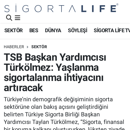
Nöbetçi Eczaneler
SEKTÖR
BES
DÜNYA
SÖYLEŞİ
SİGORTA LİFE T
Hava Durumu
HABERLER
SEKTÖR
Namaz Vakitleri
TSB Başkan Yardımcısı
Türkölmez: Yaşlanma
Trafik Durumu
sigortalanma ihtiyacını
Süper Lig Puan Durumu ve Fikstür
artıracak
Tüm Manşetler
Türkiye’nin demografik değişiminin sigorta
sektörüne olan bakış açısını geliştirdiğini
Son Dakika Haberleri
belirten Türkiye Sigorta Birliği Başkan
Yardımcısı Taylan Türkölmez, “Sigorta, finansal
Haber Arşivi
bir koruma kalkanı oluştururken, lüksten ziyade