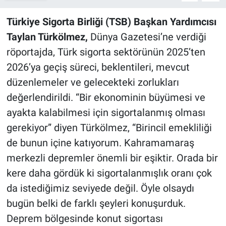
Türkiye Sigorta Birli­ği (TSB) Başkan Yar­dımcısı
Taylan Türköl­mez,
Dünya Gazetesi’ne ver­diği
röportajda, Türk sigorta sektörünün 2025’ten
2026’ya geçiş süreci, beklentileri, mev­cut
düzenlemeler ve gelecek­teki zorlukları
değerlendirildi. “Bir ekonominin büyümesi ve
ayakta kalabilmesi için sigorta­lanmış olması
gerekiyor” diyen Türkölmez, “Birincil emekliliği
de bunun içine katıyorum. Kah­ramamaraş
merkezli depremler önemli bir eşiktir. Orada bir
kere daha gördük ki sigortalanmışlık oranı çok
da istediğimiz seviye­de değil. Öyle olsaydı
bugün bel­ki de farklı şeyleri konuşurduk.
Deprem bölgesinde konut sigor­tası