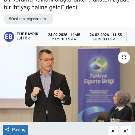
bir ihtiyaç haline geldi” dedi.
#Yaşlanma sigortalanma
ELIF BAYRIK
24.02.2026 - 11:45
24.02.2026 - 11:55
EDITÖR
YAYINLANMA
GÜNCELLEME
O
Paylaş
-
+
A
A