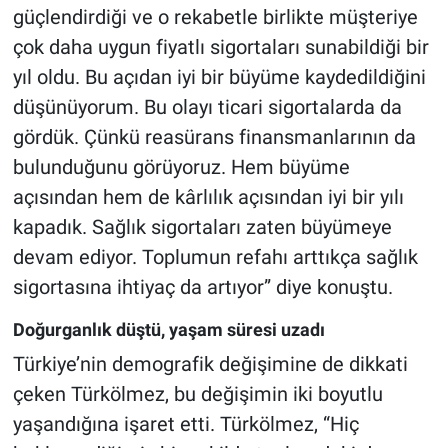
güçlendirdiği ve o rekabetle birlikte müşteriye
çok daha uygun fiyatlı sigortaları sunabildiği bir
yıl oldu. Bu açıdan iyi bir büyüme kayde­dildiğini
düşünüyorum. Bu ola­yı ticari sigortalarda da
gördük. Çünkü reasürans finansman­larının da
bulunduğunu görü­yoruz. Hem büyüme
açısından hem de kârlılık açısından iyi bir yılı
kapadık. Sağlık sigortaları zaten büyümeye
devam ediyor. Toplumun refahı arttıkça sağlık
sigortasına ihtiyaç da artıyor” diye konuştu.
Doğurganlık düştü, yaşam süresi uzadı
Türkiye’nin demografik de­ğişimine de dikkati
çeken Tür­kölmez, bu değişimin iki bo­yutlu
yaşandığına işaret etti. Türkölmez, “Hiç