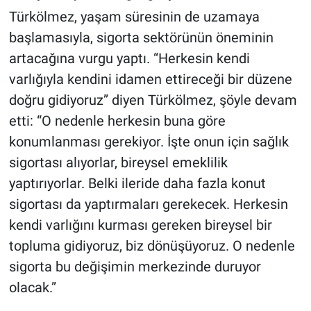
Türkölmez, yaşam süresi­nin de uzamaya
başlamasıyla, sigorta sektörünün öneminin
artacağına vurgu yaptı. “Her­kesin kendi
varlığıyla kendi­ni idamen ettireceği bir dü­zene
doğru gidiyoruz” diyen Türkölmez, şöyle devam
etti: “O nedenle herkesin buna gö­re
konumlanması gerekiyor. İşte onun için sağlık
sigortası alıyorlar, bireysel emeklilik
yaptırıyorlar. Belki ileride da­ha fazla konut
sigortası da yap­tırmaları gerekecek. Herkesin
kendi varlığını kurması gere­ken bireysel bir
topluma gidi­yoruz, biz dönüşüyoruz. O ne­denle
sigorta bu değişimin merkezinde duruyor
olacak.”