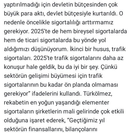
yaptırılmadığı için devletin bütçesinden çok
büyük para ak­tı, devlet bütçesiyle kurtarıldı. O
nedenle öncelikle sigortalılığı arttırmamız
gerekiyor. 2025’te de hem bireysel sigortalarda
hem de ticari sigortalarda bu yönde yol
aldığımızı düşünüyo­rum. İkinci bir husus, trafik
si­gortaları. 2025'te trafik sigor­talarını daha az
konuşur hale geldik, bu da iyi bir şey. Çünkü
sektörün gelişimi büyümesi için trafik
sigortalarının bu kadar ön planda olmaması
gerekiyor” ifa­delerini kullandı. Türkölmez,
rekabetin en yoğun yaşandığı elementer
sigortaların şirketle­rin mali gelirinde çok etkili
ol­duğuna işaret ederek, “Geçtiği­miz yıl
sektörün finansallarını, bilançolarını