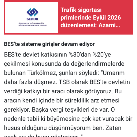
Trafik sigortası
primlerinde Eylül 2026
düzenlemesi: Azami
primlere yüzde 1,75 artış
BES’te sisteme girişler devam ediyor
BES'te devlet katkısının %30’dan %20’ye
çekilmesi ko­nusunda da değerlendirmeler­de
bulunan Türkölmez, şunla­rı söyledi: “Umarım
daha faz­la düşmez. TSB olarak BES'te devletin
verdiği katkıyı bir ara­cı olarak görüyoruz. Bu
aracın kendi içinde bir süreklilik arz etmesi
gerekiyor. Başka vergi teşvikleri de var. O
nedenle ta­bii ki büyümesine çok ket vura­cak bir
husus olduğunu düşün­müyorum ben. Zaten
ocak ayı da bunu gösteriyor. "