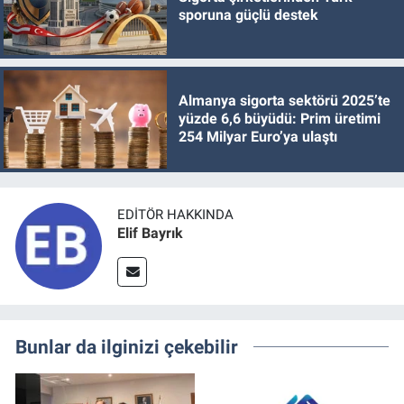
sporuna güçlü destek
Almanya sigorta sektörü 2025’te
yüzde 6,6 büyüdü: Prim üretimi
254 Milyar Euro’ya ulaştı
EDITÖR HAKKINDA
Elif Bayrık
Bunlar da ilginizi çekebilir