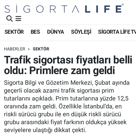
Nöbetçi Eczaneler
SEKTÖR
BES
DÜNYA
SÖYLEŞİ
SİGORTA LİFE T
Hava Durumu
HABERLER
SEKTÖR
Namaz Vakitleri
Trafik sigortası fiyatları belli
oldu: Primlere zam geldi
Trafik Durumu
Sigorta Bilgi ve Gözetim Merkezi, Şubat ayında
Süper Lig Puan Durumu ve Fikstür
geçerli olacak azami trafik sigortası prim
tutarlarını açıkladı. Prim tutarlarına yüzde 12,5
Tüm Manşetler
oranında zam geldi. Özellikle İstanbul’da, en
riskli sürücü grubu ile en düşük riskli sürücü
Son Dakika Haberleri
grubu arasındaki fiyat farkının oldukça yüksek
seviyelere ulaştığı dikkat çekti.
Haber Arşivi