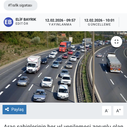
#Trafik sigortası
ELIF BAYRIK
12.02.2026 - 09:57
12.02.2026 - 10:01
EDITÖR
YAYINLANMA
GÜNCELLEME
O
Paylaş
-
+
A
A
Araç sahiplerinin her yıl yenilemesi zorunlu olan