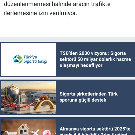
düzenlenmemesi halinde aracın trafikte
ilerlemesine izin verilmiyor.
TSB’den 2030 vizyonu: Sigorta
sektörü 50 milyar dolarlık hacme
ulaşmayı hedefliyor
Sigorta şirketlerinden Türk
sporuna güçlü destek
Almanya sigorta sektörü 2025’te
yüzde 6,6 büyüdü: Prim üretimi