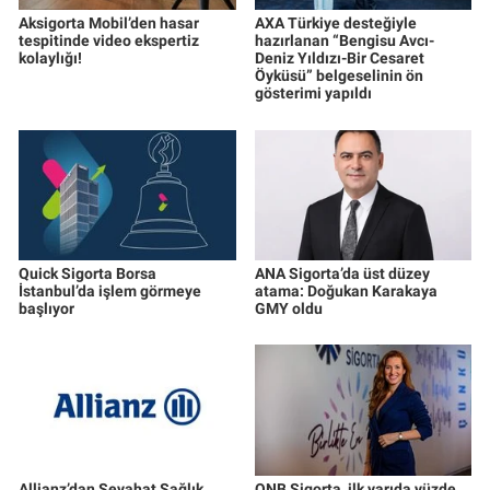
Aksigorta Mobil’den hasar
AXA Türkiye desteğiyle
tespitinde video ekspertiz
hazırlanan “Bengisu Avcı-
kolaylığı!
Deniz Yıldızı-Bir Cesaret
Öyküsü” belgeselinin ön
gösterimi yapıldı
Quick Sigorta Borsa
ANA Sigorta’da üst düzey
İstanbul’da işlem görmeye
atama: Doğukan Karakaya
başlıyor
GMY oldu
Allianz’dan Seyahat Sağlık
QNB Sigorta, ilk yarıda yüzde