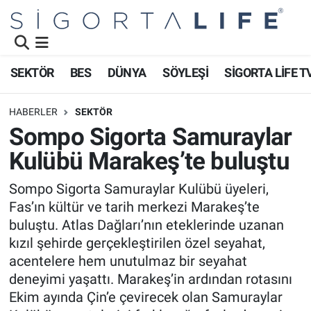
Nöbetçi Eczaneler
SEKTÖR
BES
DÜNYA
SÖYLEŞİ
SİGORTA LİFE T
Hava Durumu
HABERLER
SEKTÖR
Namaz Vakitleri
Sompo Sigorta Samuraylar
Kulübü Marakeş’te buluştu
Trafik Durumu
Sompo Sigorta Samuraylar Kulübü üyeleri,
Süper Lig Puan Durumu ve Fikstür
Fas’ın kültür ve tarih merkezi Marakeş’te
buluştu. Atlas Dağları’nın eteklerinde uzanan
Tüm Manşetler
kızıl şehirde gerçekleştirilen özel seyahat,
acentelere hem unutulmaz bir seyahat
Son Dakika Haberleri
deneyimi yaşattı. Marakeş’in ardından rotasını
Ekim ayında Çin’e çevirecek olan Samuraylar
Haber Arşivi