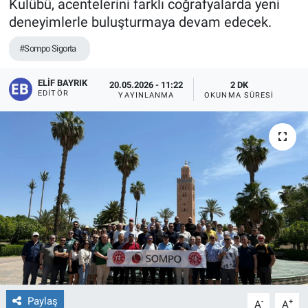
Kulübü, acentelerini farklı coğrafyalarda yeni
deneyimlerle buluşturmaya devam edecek.
#Sompo Sigorta
ELIF BAYRIK
20.05.2026 - 11:22
2 DK
EDITÖR
YAYINLANMA
OKUNMA SÜRESI
Paylaş
-
+
A
A