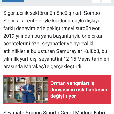
Sigortacılık sektörünün öncü şirketi Sompo
Sigorta, acenteleriyle kurduğu güçlü ilişkiyi
farklı deneyimlerle pekiştirmeyi sürdürüyor.
2019 yılından bu yana başarılarıyla öne çıkan
acentelerini özel seyahatler ve ayrıcalıklı
etkinliklerle buluşturan Samuraylar Kulübü, bu
yılın ilk yurt dışı seyahatini 12-15 Mayıs tarihleri
arasında Marakeş’te gerçekleştirdi.
Orman yangınları iş
dünyasının risk haritasını
değiştiriyor
Seyahate Sompo Sigorta Genel Müdürü
Fahri