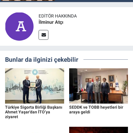
EDITÖR HAKKINDA
İlminur Atçı
Bunlar da ilginizi çekebilir
Türkiye Sigorta Birliği Başkanı
SEDDK ve TOBB heyetleri bir
Ahmet Yaşar’dan İTO’ya
araya geldi
ziyaret