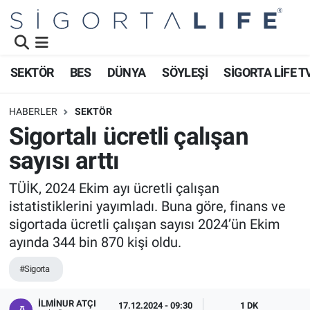
Nöbetçi Eczaneler
SEKTÖR
BES
DÜNYA
SÖYLEŞİ
SİGORTA LİFE T
Hava Durumu
HABERLER
SEKTÖR
Namaz Vakitleri
Sigortalı ücretli çalışan
sayısı arttı
Trafik Durumu
TÜİK, 2024 Ekim ayı ücretli çalışan
Süper Lig Puan Durumu ve Fikstür
istatistiklerini yayımladı. Buna göre, finans ve
sigortada ücretli çalışan sayısı 2024’ün Ekim
Tüm Manşetler
ayında 344 bin 870 kişi oldu.
Son Dakika Haberleri
#Sigorta
Haber Arşivi
İLMINUR ATÇI
17.12.2024 - 09:30
1 DK