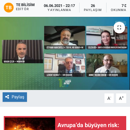
TE BILISIM
06.06.2021 - 22:17
26
7 DK
EDITÖR
YAYINLANMA
PAYLAŞIM
OKUNMA S
Paylaş
-
+
A
A
Avrupa’da büyüyen risk: