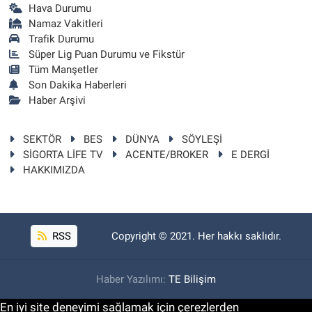
Hava Durumu
Namaz Vakitleri
Trafik Durumu
Süper Lig Puan Durumu ve Fikstür
Tüm Manşetler
Son Dakika Haberleri
Haber Arşivi
SEKTÖR
BES
DÜNYA
SÖYLEŞİ
SİGORTA LİFE TV
ACENTE/BROKER
E DERGİ
HAKKIMIZDA
RSS
Copyright © 2021. Her hakkı saklıdır.
Haber Yazılımı:
TE Bilişim
En iyi site deneyimi sağlamak için çerezlerden