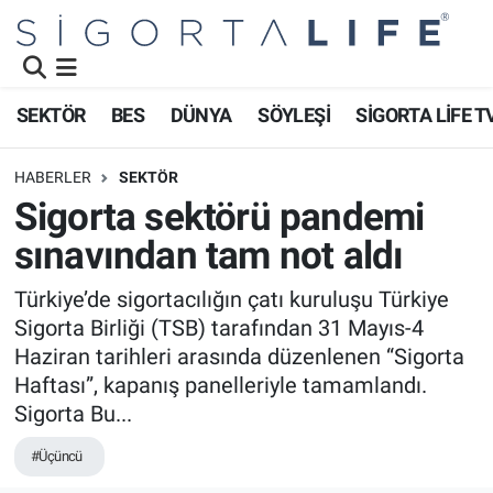
Nöbetçi Eczaneler
SEKTÖR
BES
DÜNYA
SÖYLEŞİ
SİGORTA LİFE T
Hava Durumu
HABERLER
SEKTÖR
Namaz Vakitleri
Sigorta sektörü pandemi
sınavından tam not aldı
Trafik Durumu
Türkiye’de sigortacılığın çatı kuruluşu Türkiye
Süper Lig Puan Durumu ve Fikstür
Sigorta Birliği (TSB) tarafından 31 Mayıs-4
Haziran tarihleri arasında düzenlenen “Sigorta
Tüm Manşetler
Haftası”, kapanış panelleriyle tamamlandı.
Sigorta Bu...
Son Dakika Haberleri
#Üçüncü
Haber Arşivi