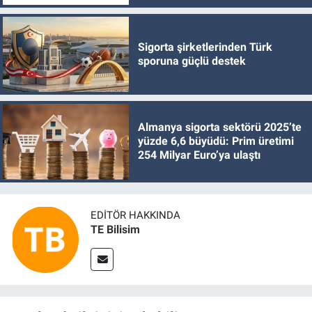
Sigorta şirketlerinden Türk
sporuna güçlü destek
Almanya sigorta sektörü 2025’te
yüzde 6,6 büyüdü: Prim üretimi
254 Milyar Euro’ya ulaştı
EDITÖR HAKKINDA
TE Bilisim