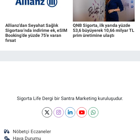
Allianz’dan Seyahat Sağlık
QNB Sigorta, ilk yarıda yüzde
Sigortası’nda indirime ek, eSIM
53,6 büyüyerek 10,66 milyar TL
Booking’de yüzde 75’e varan
prim üretimine ulaştı
fırsat
Sigorta Life Dergi bir Santra Marketing kuruluşudur.
Nöbetçi Eczaneler
Hava Durumu