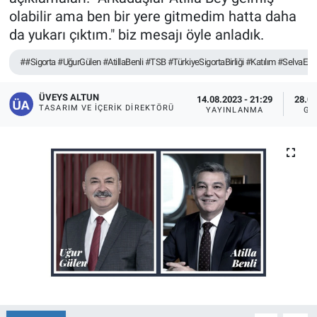
olabilir ama ben bir yere gitmedim hatta daha
da yukarı çıktım." biz mesajı öyle anladık.
##Sigorta #UğurGülen #AtillaBenli #TSB #TürkiyeSigortaBirliği #Katılım #SelvaEre
ÜVEYS ALTUN
14.08.2023 - 21:29
28.08
TASARIM VE İÇERIK DIREKTÖRÜ
YAYINLANMA
GÜ