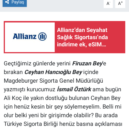
Paylaş
-
+
A
A
Allianz’dan Seyahat
Sağlık Sigortası’nda
indirime ek, eSIM
Booking’de yüzde 75’e
varan fırsat
Geçtiğimiz günlerde yerini
Firuzan Bey
’e
bırakan
Ceyhan Hancıoğlu Bey
içinde
Magdeburger Sigorta Genel Müdürlüğü
yazmıştı kurucumuz
İsmail Öztürk
ama bugün
Ali Koç ile yakın dostluğu bulunan Ceyhan Bey
için henüz kesin bir şey söylemeyelim. Belli mi
olur belki yeni bir girişimde olabilir? Bu arada
Türkiye Sigorta Birliği henüz basına açıklaması