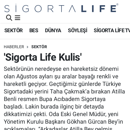
Nöbetçi Eczaneler
SEKTÖR
BES
DÜNYA
SÖYLEŞİ
SİGORTA LİFE T
Hava Durumu
HABERLER
SEKTÖR
Namaz Vakitleri
'Sigorta Life Kulis'
Trafik Durumu
Sektörünün neredeyse en hareketsiz dönemi
olan Ağustos ayları şu aralar bayağı renkli ve
Süper Lig Puan Durumu ve Fikstür
hareketli geçiyor. Geçtiğimiz günlerde Türkiye
Sigortadaki yerini Taha Çakmak’a bırakan Atilla
Tüm Manşetler
Benli resmen Bupa Acıbadem Sigortaya
başladı. Lakin burada ilginç bir detayda
Son Dakika Haberleri
dikkatimizi çekti. Oda Eski Genel Müdür, yeni
Yönetim Kurulu Başkanı Gökhan Gürcan Bey’in
Haber Arşivi
açıklamaları. “Arkadaşlar Atilla Bey gelmiş