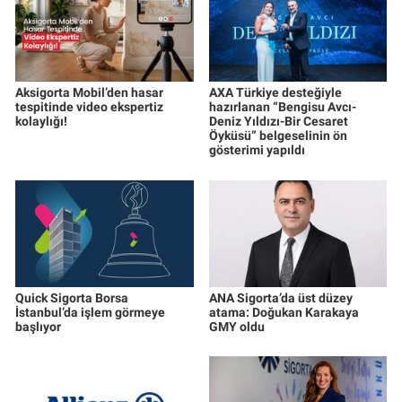
Aksigorta Mobil’den hasar
AXA Türkiye desteğiyle
tespitinde video ekspertiz
hazırlanan “Bengisu Avcı-
kolaylığı!
Deniz Yıldızı-Bir Cesaret
Öyküsü” belgeselinin ön
gösterimi yapıldı
Quick Sigorta Borsa
ANA Sigorta’da üst düzey
İstanbul’da işlem görmeye
atama: Doğukan Karakaya
başlıyor
GMY oldu