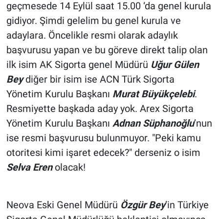
geçmesede 14 Eylül saat 15.00 ‘da genel kurula
gidiyor. Şimdi gelelim bu genel kurula ve
adaylara. Öncelikle resmi olarak adaylık
başvurusu yapan ve bu göreve direkt talip olan
ilk isim AK Sigorta genel Müdürü
Uğur Gülen
Bey
diğer bir isim ise ACN Türk Sigorta
Yönetim Kurulu Başkanı
Murat Büyükçelebi
.
Resmiyette başkada aday yok. Arex Sigorta
Yönetim Kurulu Başkanı
Adnan Süphanoğlu
’nun
ise resmi başvurusu bulunmuyor. "Peki kamu
otoritesi kimi işaret edecek?" derseniz o isim
Selva Eren
olacak!
Neova Eski Genel Müdürü
Özgür Bey
’in Türkiye