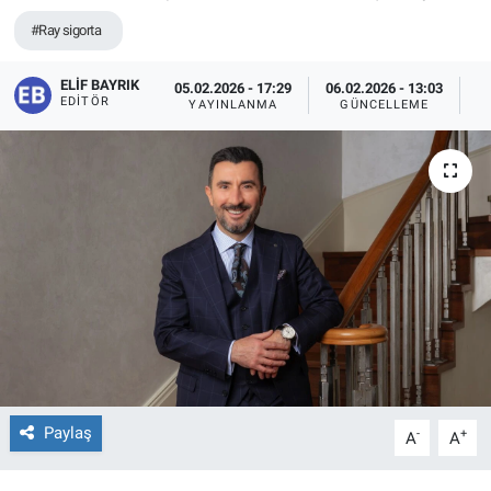
#Ray sigorta
ELIF BAYRIK
05.02.2026 - 17:29
06.02.2026 - 13:03
EDITÖR
YAYINLANMA
GÜNCELLEME
O
Paylaş
-
+
A
A