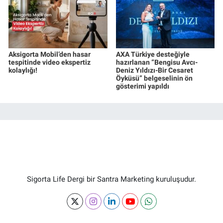
Aksigorta Mobil’den hasar
AXA Türkiye desteğiyle
tespitinde video ekspertiz
hazırlanan “Bengisu Avcı-
kolaylığı!
Deniz Yıldızı-Bir Cesaret
Öyküsü” belgeselinin ön
gösterimi yapıldı
Sigorta Life Dergi bir Santra Marketing kuruluşudur.