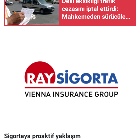
Delil eksikliği trafik
cezasını iptal ettirdi:
Mahkemeden sürücüler
için emsal niteliğinde
karar
Sigortaya proaktif yaklaşım