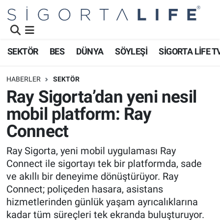
Nöbetçi Eczaneler
SEKTÖR
BES
DÜNYA
SÖYLEŞİ
SİGORTA LİFE T
Hava Durumu
HABERLER
SEKTÖR
Namaz Vakitleri
Ray Sigorta’dan yeni nesil
mobil platform: Ray
Trafik Durumu
Connect
Süper Lig Puan Durumu ve Fikstür
Ray Sigorta, yeni mobil uygulaması Ray
Connect ile sigortayı tek bir platformda, sade
Tüm Manşetler
ve akıllı bir deneyime dönüştürüyor. Ray
Son Dakika Haberleri
Connect; poliçeden hasara, asistans
hizmetlerinden günlük yaşam ayrıcalıklarına
Haber Arşivi
kadar tüm süreçleri tek ekranda buluşturuyor.