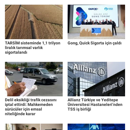
TARSİM sisteminde 1,1 trilyon
Gong, Quick Sigorta için çaldı
liralık tarımsal varlık
sigortalandı
Delil eksikliği trafik cezasını
Allianz Türkiye ve Yeditepe
iptal ettirdi: Mahkemeden
Üniversitesi Hastaneleri’nden
sürücüler için emsal
TSS iş birliği
niteliğinde karar