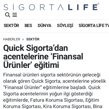
Nöbetçi Eczaneler
SEKTÖR
BES
DÜNYA
SÖYLEŞİ
SİGORTA LİFE T
Hava Durumu
HABERLER
SEKTÖR
Namaz Vakitleri
Quick Sigorta’dan
acentelerine ‘Finansal
Trafik Durumu
Ürünler’ eğitimi
Süper Lig Puan Durumu ve Fikstür
Finansal ürünleri sigorta sektörünün geleceği
olarak gören Quick Sigorta, acentelerine yönelik
Tüm Manşetler
“Finansal Ürünler” eğitimlerine başladı. Quick
Son Dakika Haberleri
Sigorta acentelerinin yoğun ilgi gösterdiği
eğitimlerde, Fatura Koruma Sigortası, Eğitim
Haber Arşivi
Koruma Sigortası, Kira Koruma Sigortası, Bina