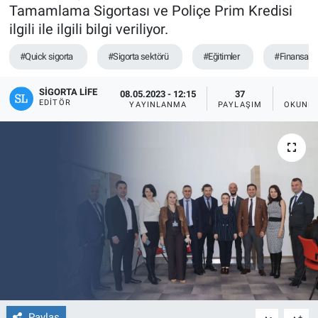
Tamamlama Sigortası ve Poliçe Prim Kredisi
ilgili ile ilgili bilgi veriliyor.
#Quick sigorta
#Sigorta sektörü
#Eğitimler
#Finansal Ü
SIGORTA LIFE
08.05.2023 - 12:15
37
1
EDITÖR
YAYINLANMA
PAYLAŞIM
OKUNMA
Paylaş
-
+