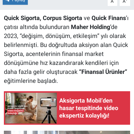
A
A
Quick Sigorta, Corpus Sigorta
ve
Quick Finans
’ı
çatısı altında bulunduran
Maher Holding
’de
2023, “değişim, dönüşüm, etkileşim” yılı olarak
belirlenmişti. Bu doğrultuda aksiyon alan Quick
Sigorta, acentelerinin finansal market
dönüşümüne hız kazandırarak kendileri için
daha fazla gelir oluşturacak
“Finansal Ürünler”
eğitimlerine başladı.
Aksigorta Mobil’den
hasar tespitinde video
ekspertiz kolaylığı!