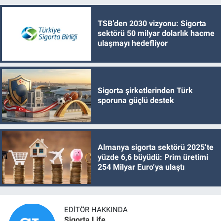
TSB’den 2030 vizyonu: Sigorta
sektörü 50 milyar dolarlık hacme
ulaşmayı hedefliyor
Sigorta şirketlerinden Türk
sporuna güçlü destek
Almanya sigorta sektörü 2025’te
yüzde 6,6 büyüdü: Prim üretimi
254 Milyar Euro’ya ulaştı
EDITÖR HAKKINDA
Sigorta Life