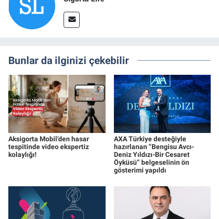
Bunlar da ilginizi çekebilir
Aksigorta Mobil’den hasar
AXA Türkiye desteğiyle
tespitinde video ekspertiz
hazırlanan “Bengisu Avcı-
kolaylığı!
Deniz Yıldızı-Bir Cesaret
Öyküsü” belgeselinin ön
gösterimi yapıldı