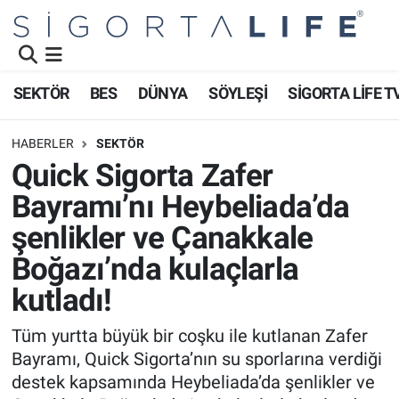
Nöbetçi Eczaneler
SEKTÖR
BES
DÜNYA
SÖYLEŞİ
SİGORTA LİFE T
Hava Durumu
HABERLER
SEKTÖR
Namaz Vakitleri
Quick Sigorta Zafer
Bayramı’nı Heybeliada’da
Trafik Durumu
şenlikler ve Çanakkale
Süper Lig Puan Durumu ve Fikstür
Boğazı’nda kulaçlarla
kutladı!
Tüm Manşetler
Tüm yurtta büyük bir coşku ile kutlanan Zafer
Son Dakika Haberleri
Bayramı, Quick Sigorta’nın su sporlarına verdiği
destek kapsamında Heybeliada’da şenlikler ve
Haber Arşivi