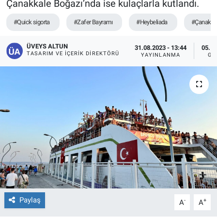
Çanakkale Boğazı’nda ise kulaçlarla kutlandı.
#Quick sigorta
#Zafer Bayramı
#Heybeliada
#Çanakka
ÜVEYS ALTUN
31.08.2023 - 13:44
05.10
TASARIM VE İÇERIK DIREKTÖRÜ
YAYINLANMA
GÜ
Paylaş
-
+
A
A