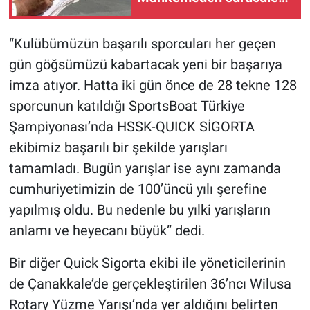
için emsal niteliğinde
karar
“Kulübümüzün başarılı sporcuları her geçen
gün göğsümüzü kabartacak yeni bir başarıya
imza atıyor. Hatta iki gün önce de 28 tekne 128
sporcunun katıldığı SportsBoat Türkiye
Şampiyonası’nda HSSK-QUICK SİGORTA
ekibimiz başarılı bir şekilde yarışları
tamamladı. Bugün yarışlar ise aynı zamanda
cumhuriyetimizin de 100’üncü yılı şerefine
yapılmış oldu. Bu nedenle bu yılki yarışların
anlamı ve heyecanı büyük” dedi.
Bir diğer Quick Sigorta ekibi ile yöneticilerinin
de Çanakkale’de gerçekleştirilen 36’ncı Wilusa
Rotary Yüzme Yarışı’nda yer aldığını belirten