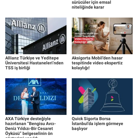
sürücüler için emsal
niteliğinde karar
Allianz Türkiye ve Yeditepe
Aksigorta Mobil’den hasar
Üniversitesi Hastaneleri’nden
tespitinde video ekspertiz
TSS iş birliği
kolaylığı!
AXA Türkiye desteğiyle
Quick Sigorta Borsa
hazırlanan “Bengisu Avcı-
İstanbul’da işlem görmeye
Deniz Yıldızı-Bir Cesaret
başlıyor
Öyküsü” belgeselinin ön