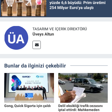
yüzde 6,6 büyüdü: Prim üretimi
254 Milyar Euro’ya ulaştı
TASARIM VE İÇERIK DIREKTÖRÜ
Üveys Altun
Bunlar da ilginizi çekebilir
Gong, Quick Sigorta için çaldı
Delil eksikliği trafik cezasını
iptal ettirdi: Mahkemeden