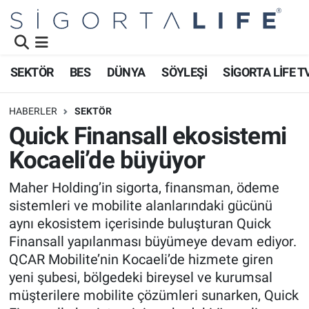
Nöbetçi Eczaneler
SEKTÖR
BES
DÜNYA
SÖYLEŞİ
SİGORTA LİFE T
Hava Durumu
HABERLER
SEKTÖR
Namaz Vakitleri
Quick Finansall ekosistemi
Kocaeli’de büyüyor
Trafik Durumu
Maher Holding’in sigorta, finansman, ödeme
Süper Lig Puan Durumu ve Fikstür
sistemleri ve mobilite alanlarındaki gücünü
aynı ekosistem içerisinde buluşturan Quick
Tüm Manşetler
Finansall yapılanması büyümeye devam ediyor.
QCAR Mobilite’nin Kocaeli’de hizmete giren
Son Dakika Haberleri
yeni şubesi, bölgedeki bireysel ve kurumsal
müşterilere mobilite çözümleri sunarken, Quick
Haber Arşivi