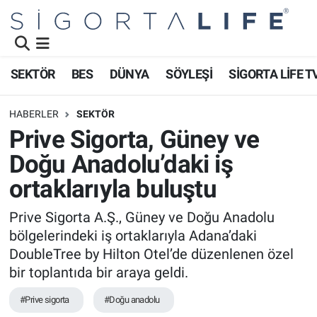
Nöbetçi Eczaneler
SEKTÖR
BES
DÜNYA
SÖYLEŞİ
SİGORTA LİFE T
Hava Durumu
HABERLER
SEKTÖR
Namaz Vakitleri
Prive Sigorta, Güney ve
Doğu Anadolu’daki iş
Trafik Durumu
ortaklarıyla buluştu
Süper Lig Puan Durumu ve Fikstür
Prive Sigorta A.Ş., Güney ve Doğu Anadolu
bölgelerindeki iş ortaklarıyla Adana’daki
Tüm Manşetler
DoubleTree by Hilton Otel’de düzenlenen özel
Son Dakika Haberleri
bir toplantıda bir araya geldi.
#Prive sigorta
#Doğu anadolu
Haber Arşivi