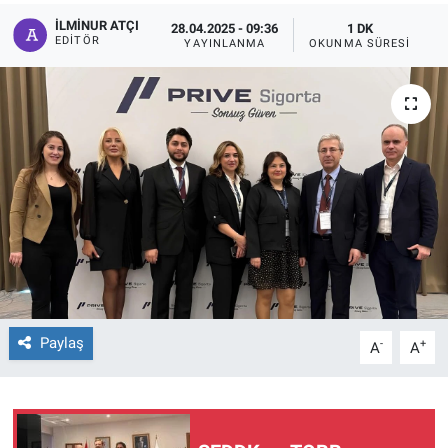
İLMINUR ATÇI
28.04.2025 - 09:36
1 DK
EDITÖR
YAYINLANMA
OKUNMA SÜRESI
Paylaş
-
+
A
A