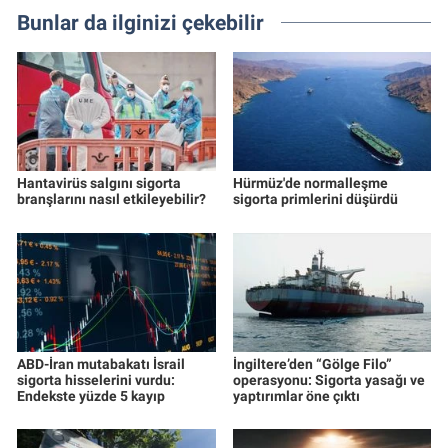
Bunlar da ilginizi çekebilir
Hantavirüs salgını sigorta
Hürmüz'de normalleşme
branşlarını nasıl etkileyebilir?
sigorta primlerini düşürdü
ABD-İran mutabakatı İsrail
İngiltere’den “Gölge Filo”
sigorta hisselerini vurdu:
operasyonu: Sigorta yasağı ve
Endekste yüzde 5 kayıp
yaptırımlar öne çıktı