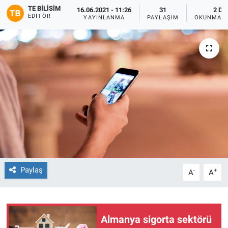
TE BILISIM
16.06.2021 - 11:26
31
2 DK
EDITÖR
YAYINLANMA
PAYLAŞIM
OKUNMA S
Paylaş
-
+
A
A
Almanya sigorta sektörü