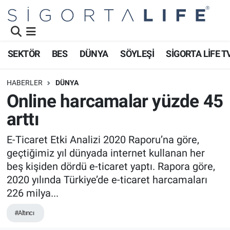
Nöbetçi Eczaneler
SEKTÖR
BES
DÜNYA
SÖYLEŞİ
SİGORTA LİFE T
Hava Durumu
HABERLER
DÜNYA
Namaz Vakitleri
Online harcamalar yüzde 45
arttı
Trafik Durumu
E-Ticaret Etki Analizi 2020 Raporu’na göre,
Süper Lig Puan Durumu ve Fikstür
geçtiğimiz yıl dünyada internet kullanan her
beş kişiden dördü e-ticaret yaptı. Rapora göre,
Tüm Manşetler
2020 yılında Türkiye’de e-ticaret harcamaları
226 milya...
Son Dakika Haberleri
#Altıncı
Haber Arşivi