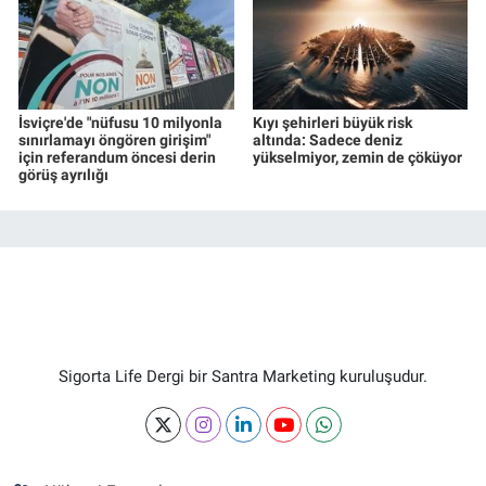
İsviçre'de "nüfusu 10 milyonla
Kıyı şehirleri büyük risk
sınırlamayı öngören girişim"
altında: Sadece deniz
için referandum öncesi derin
yükselmiyor, zemin de çöküyor
görüş ayrılığı
Sigorta Life Dergi bir Santra Marketing kuruluşudur.