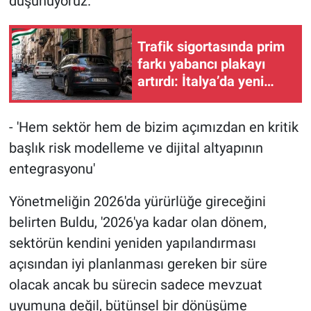
düşünüyoruz.'
Trafik sigortasında prim
farkı yabancı plakayı
artırdı: İtalya’da yeni
trend sigorta
maliyetinden kaçmak
- 'Hem sektör hem de bizim açımızdan en kritik
başlık risk modelleme ve dijital altyapının
entegrasyonu'
Yönetmeliğin 2026'da yürürlüğe gireceğini
belirten Buldu, '2026'ya kadar olan dönem,
sektörün kendini yeniden yapılandırması
açısından iyi planlanması gereken bir süre
olacak ancak bu sürecin sadece mevzuat
uyumuna değil, bütünsel bir dönüşüme