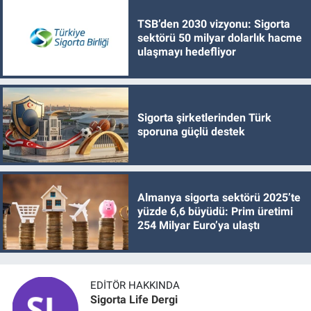
TSB’den 2030 vizyonu: Sigorta
sektörü 50 milyar dolarlık hacme
ulaşmayı hedefliyor
Sigorta şirketlerinden Türk
sporuna güçlü destek
Almanya sigorta sektörü 2025’te
yüzde 6,6 büyüdü: Prim üretimi
254 Milyar Euro’ya ulaştı
EDITÖR HAKKINDA
Sigorta Life Dergi