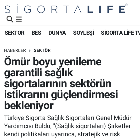
Nöbetçi Eczaneler
SEKTÖR
BES
DÜNYA
SÖYLEŞİ
SİGORTA LİFE T
Hava Durumu
HABERLER
SEKTÖR
Namaz Vakitleri
Ömür boyu yenileme
garantili sağlık
Trafik Durumu
sigortalarının sektörün
Süper Lig Puan Durumu ve Fikstür
istikrarını güçlendirmesi
bekleniyor
Tüm Manşetler
Türkiye Sigorta Sağlık Sigortaları Genel Müdür
Son Dakika Haberleri
Yardımcısı Buldu, "(Sağlık sigortaları) Şirketler
kendi politikaları uyarınca, stratejik ve risk
Haber Arşivi