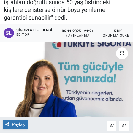
iştahları doğrultusunda 60 yaş üstündeki
kişilere de isterse ömür boyu yenileme
garantisi sunabilir" dedi.
SIGORTA LIFE DERGI
06.11.2025 - 21:21
5 DK
EDITÖR
YAYINLANMA
OKUNMA SÜRESI
Paylaş
-
+
A
A