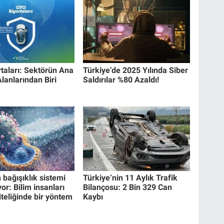
rtaları: Sektörün Ana
Türkiye’de 2025 Yılında Siber
Alanlarından Biri
Saldırılar %80 Azaldı!
 bağışıklık sistemi
Türkiye’nin 11 Aylık Trafik
or: Bilim insanları
Bilançosu: 2 Bin 329 Can
iteliğinde bir yöntem
Kaybı