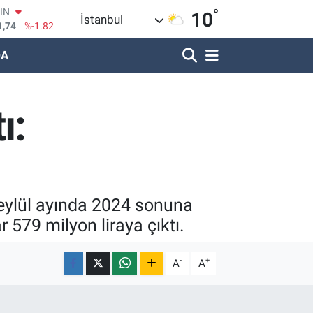
1,74
%-1.82
°
10
R
İstanbul
620
%0.02
DA
690
%0.19
LİN
380
%0.18
IN
ı:
09000
%0.19
100
8,00
%0
 eylül ayında 2024 sonuna
 579 milyon liraya çıktı.
-
+
A
A