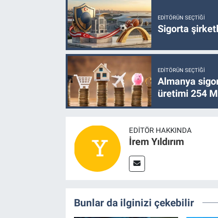
EDITÖRÜN SEÇTIĞI
Sigorta şirke
EDITÖRÜN SEÇTIĞI
Almanya sigor
üretimi 254 Mi
EDITÖR HAKKINDA
İrem Yıldırım
Bunlar da ilginizi çekebilir