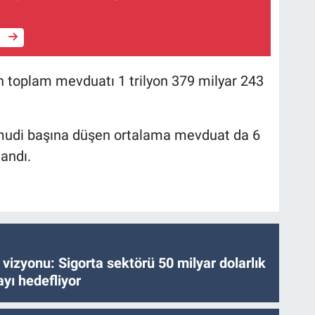
e
in toplam mevduatı 1 trilyon 379 milyar 243
 mudi başına düşen ortalama mevduat da 6
landı.
vizyonu: Sigorta sektörü 50 milyar dolarlık
yı hedefliyor