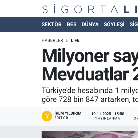
Nöbetçi Eczaneler
SEKTÖR
BES
DÜNYA
SÖYLEŞİ
SİG
Hava Durumu
HABERLER
LIFE
Milyoner sayı
Namaz Vakitleri
Mevduatlar 20
Trafik Durumu
Süper Lig Puan Durumu ve Fikstür
Türkiye'de hesabında 1 milyo
göre 728 bin 847 artarken, to
Tüm Manşetler
İREM YILDIRIM
19.11.2025 - 15:50
Son Dakika Haberleri
EDITÖR
YAYINLANMA
O
Haber Arşivi