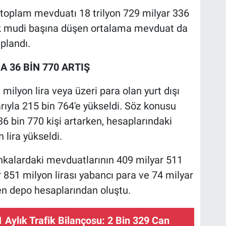
n toplam mevduatı 18 trilyon 729 milyar 336
şik mudi başına düşen ortalama mevduat da
plandı.
A 36 BİN 770 ARTIŞ
milyon lira veya üzeri para olan yurt dışı
barıyla 215 bin 764'e yükseldi. Söz konusu
36 bin 770 kişi artarken, hesaplarındaki
 lira yükseldi.
ankalardaki mevduatlarının 409 milyar 511
r 851 milyon lirası yabancı para ve 74 milyar
en depo hesaplarından oluştu.
1 Aylık Trafik Bilançosu: 2 Bin 329 Can