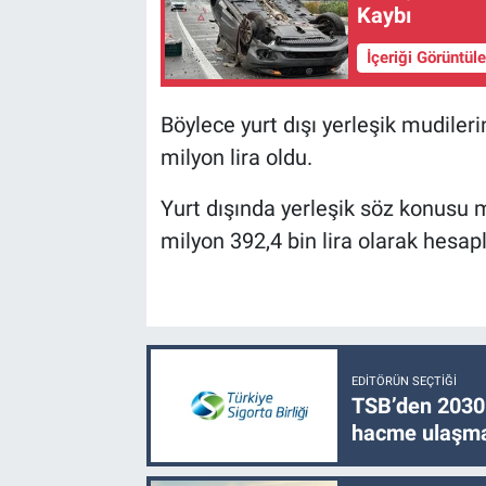
Kaybı
İçeriği Görüntül
Böylece yurt dışı yerleşik mudiler
milyon lira oldu.
Yurt dışında yerleşik söz konusu
milyon 392,4 bin lira olarak hesap
EDITÖRÜN SEÇTIĞI
TSB’den 2030 
hacme ulaşma