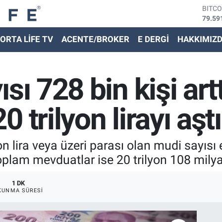
79.59
DOLA
45,43
EURO
ORTA LİFE TV
ACENTE/BROKER
E DERGİ
HAKKIMIZ
53,38
STER
61,60
G.ALT
sı 728 bin kişi artt
6862,
BİST
14.59
 trilyon lirayı aştı
n lira veya üzeri parası olan mudi sayısı
plam mevduatlar ise 20 trilyon 108 milyar
1 DK
KUNMA SÜRESI